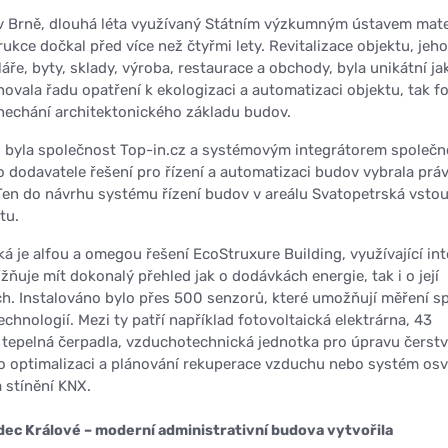
v Brně, dlouhá léta využívaný Státním výzkumným ústavem mate
ukce dočkal před více než čtyřmi lety. Revitalizace objektu, jeh
áře, byty, sklady, výroba, restaurace a obchody, byla unikátní j
ovala řadu opatření k ekologizaci a automatizaci objektu, tak f
nechání architektonického základu budov.
u byla společnost Top-in.cz a systémovým integrátorem společn
ako dodavatele řešení pro řízení a automatizaci budov vybrala prá
 Ten do návrhu systému řízení budov v areálu Svatopetrská vstou
tu.
á je alfou a omegou řešení EcoStruxure Building, využívající int
ožňuje mít dokonalý přehled jak o dodávkách energie, tak i o její
ch. Instalováno bylo přes 500 senzorů, které umožňují měření s
chnologií. Mezi ty patří například fotovoltaická elektrárna, 43
 tepelná čerpadla, vzduchotechnická jednotka pro úpravu čerst
 optimalizaci a plánování rekuperace vzduchu nebo systém osv
 stínění KNX.
ec Králové – moderní administrativní budova vytvořila