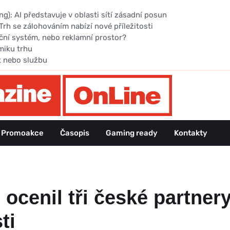
): AI představuje v oblasti sítí zásadní posun
Trh se zálohováním nabízí nové příležitosti
ční systém, nebo reklamní prostor?
miku trhu
t nebo službu
Promoakce
Časopis
Gaming ready
Kontakty
 ocenil tři české partnery
ti