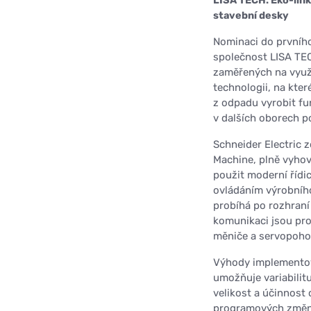
LISA TECH: Eko-link
stavební desky
Nominaci do prvního
společnost LISA TEC
zaměřených na využ
technologii, na kter
z odpadu vyrobit fun
v dalších oborech p
Schneider Electric 
Machine, plně vyhov
použit moderní řídi
ovládáním výrobníh
probíhá po rozhraní
komunikaci jsou pro
měniče a servopohony)
Výhody implementova
umožňuje variabilitu
velikost a účinnost
programových změn.