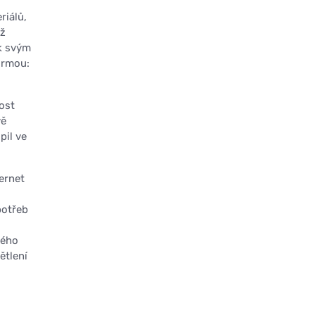
riálů,
ož
ak svým
ormou:
ost
vě
pil ve
ernet
potřeb
vého
ětlení