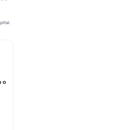
ital.
m o