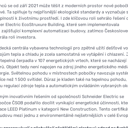
nců se od září 2021 může těšit z moderních prostor nové poboč
é. Ta splňuje ty nejpřísnější ekologické standardy a vyznačuje 
ností k životnímu prostředí. I zde klíčovou roli sehrálo řešení 
er Electric EcoStruxure Building, které sem implementovala
 zajišťující komplexní automatizaci budovy, zatímco Českoslov
ála roli investora.
decká centrála vybavena technologií pro zpětné užití dešťové v
ojům tepla a chladu je zcela samostatná ve vytápění i chlazení. 
 tepelná čerpadla v 107 energetických vrtech, které se nacházejí
ů. Objekt tedy není napojen na zdroj jiného energetického médi
nergie. Světelnou pohodu v místnostech pobočky navozuje syst
 více než 1 500 svítidel. Důraz je kladen také na tepelnou pohodu,
 regulací zdroje tepla a automatickým ovládáním vybraných ok
ným inovativním řešením od společnosti Schneider Electric se
očce ČSOB podařilo docílit vynikající energetické účinnosti, kt
kace LEED Platinum v kategorii New Construction. Tento certifiká
udovu mezi jednu z environmentálně nejšetrnějších v celé Evrop