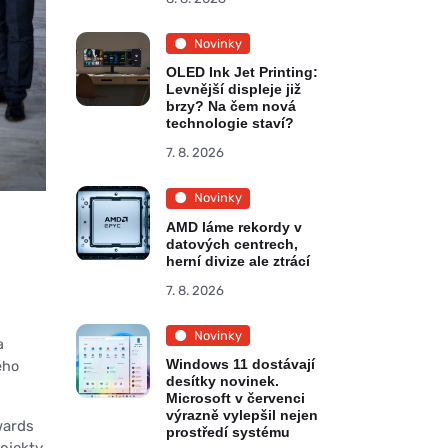
Novinky
OLED Ink Jet Printing:
Levnější displeje již
brzy? Na čem nová
technologie staví?
7. 8. 2026
Novinky
AMD láme rekordy v
datových centrech,
herní divize ale ztrácí
7. 8. 2026
Novinky
a
Windows 11 dostávají
ého
desítky novinek.
Microsoft v červenci
výrazně vylepšil nejen
wards
prostředí systému
ojekty,