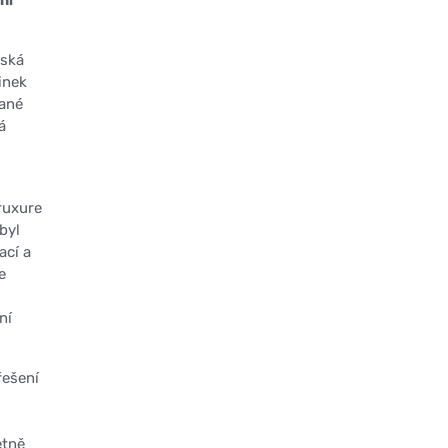
ní
eská
inek
vané
á
ruxure
byl
ací a
e
ní
řešení
etně