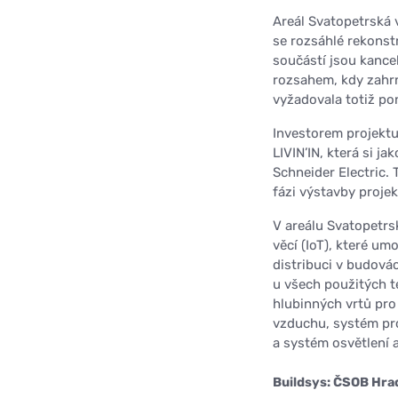
Areál Svatopetrská 
se rozsáhlé rekonstr
součástí jsou kancel
rozsahem, kdy zahrn
vyžadovala totiž po
Investorem projekt
LIVIN’IN, která si j
Schneider Electric.
fázi výstavby projek
V areálu Svatopetrsk
věcí (IoT), které um
distribuci v budová
u všech použitých te
hlubinných vrtů pro
vzduchu, systém pro
a systém osvětlení a
Buildsys: ČSOB Hrad