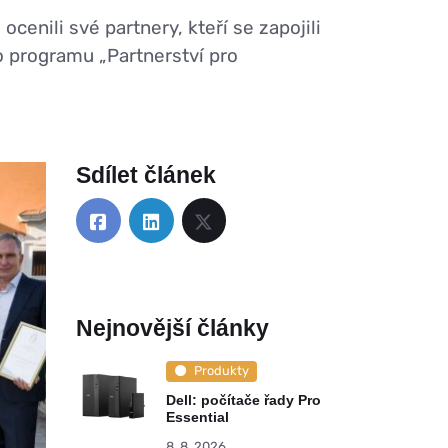
enili své partnery, kteří se zapojili
ho programu „Partnerství pro
Sdílet článek
Nejnovější články
Produkty
Dell: počítače řady Pro
Essential
8. 8. 2026