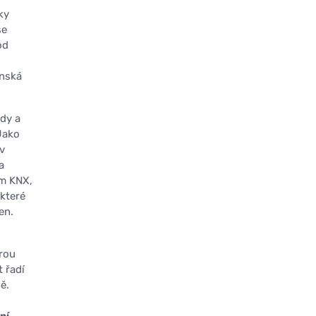
ky
se
od
enská
ody a
Jako
 v
a
ém KNX,
 které
en.
erou
t řadí
ě.