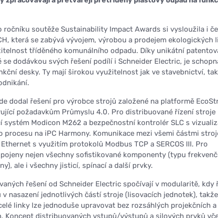
y zpracovávají a přetvářejí přetříděný plastový odpad na funkč
 ročníku soutěže Sustainability Impact Awards si vysloužila i č
H, která se zabývá vývojem, výrobou a prodejem ekologických l
itelnost tříděného komunálního odpadu. Díky unikátní patento
é se dodávkou svých řešení podílí i Schneider Electric, je schopn
kční desky. Ty mají širokou využitelnost jak ve stavebnictví, tak
odnikání.
zde dodal řešení pro výrobce strojů založené na platformě EcoSt
ující požadavkům Průmyslu 4.0. Pro distribuované řízení stroje 
cí systém Modicon M262 a bezpečnostní kontrolér SLC s vizualiz
o procesu na iPC Harmony. Komunikace mezi všemi částmi stroj
 Ethernet s využitím protokolů Modbus TCP a SERCOS III. Pro
pojeny nejen všechny sofistikované komponenty (typu frekvenč
, ale i všechny jisticí, spínací a další prvky.
ných řešení od Schneider Electric spočívají v modularitě, kdy 
 v nasazení jednotlivých částí stroje (lisovacích jednotek), takže
 celé linky lze jednoduše upravovat bez rozsáhlých projekčních a
 Koncept distribuovaných vstupů/výstupů a silových prvků vč