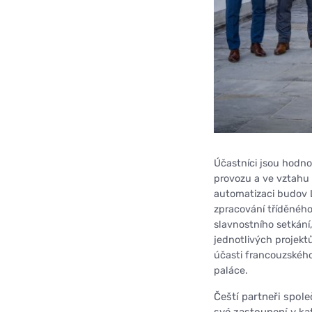
Účastníci jsou hodno
provozu a ve vztahu 
automatizaci budov L
zpracování tříděnéh
slavnostního setkání
jednotlivých projekt
účasti francouzského
paláce.
Čeští partneři spole
své zastoupení v ka