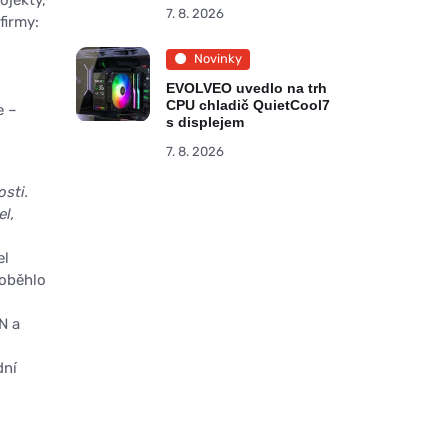
7. 8. 2026
firmy:
Novinky
EVOLVEO uvedlo na trh
CPU chladič QuietCool7
e –
s displejem
7. 8. 2026
sti.
el,
el
roběhlo
N a
dní