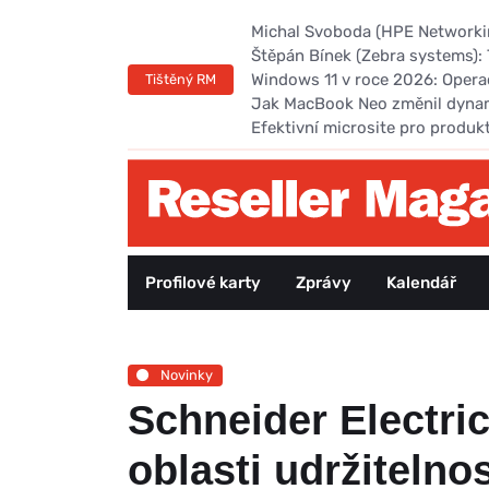
Michal Svoboda (HPE Networking
Štěpán Bínek (Zebra systems): 
Windows 11 v roce 2026: Opera
Tištěný RM
Jak MacBook Neo změnil dyna
Efektivní microsite pro produk
Profilové karty
Zprávy
Kalendář
Novinky
Schneider Electric
oblasti udržitelnos