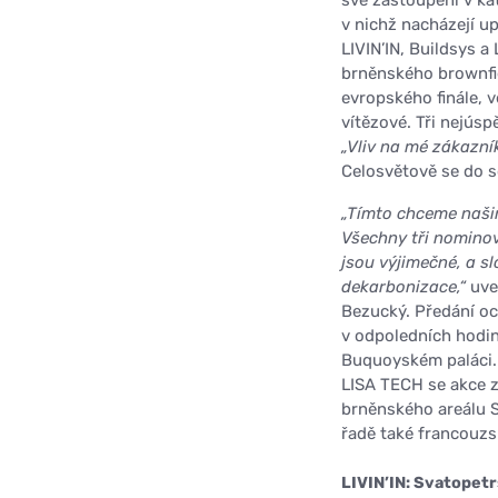
v nichž nacházejí up
LIVIN’IN, Buildsys 
brněnského brownfie
evropského finále, 
vítězové. Tři nejúsp
„Vliv na mé zákazní
Celosvětově se do s
„Tímto chceme našim
Všechny tři nominova
jsou výjimečné, a sl
dekarbonizace,“
uve
Bezucký. Předání oc
v odpoledních hodin
Buquoyském paláci. 
LISA TECH se akce z
brněnského areálu S
řadě také francouzs
LIVIN’IN: Svatopetr