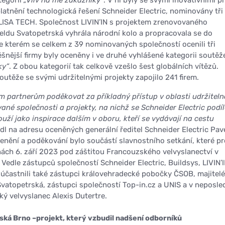
latnění technologická řešení Schneider Electric, nominovány tři 
a LISA TECH. Společnost LIVIN’IN s projektem zrenovovaného
ldu Svatopetrská vyhrála národní kolo a propracovala se do
ve kterém se celkem z 39 nominovaných společností ocenili tři
ěšnější firmy byly oceněny i ve druhé vyhlášené kategorii soutěž
ky“
. Z obou kategorií tak celkově vzešlo šest globálních vítězů.
outěže se svými udržitelnými projekty zapojilo 241 firem.
 partnerům poděkovat za příkladný přístup v oblasti udržitelno
né společnosti a projekty, na nichž se Schneider Electric podíl
ouží jako inspirace dalším v oboru, kteří se vydávají na cestu
dl na adresu oceněných generální ředitel Schneider Electric Pav
enění a poděkování bylo součástí slavnostního setkání, které p
ách 6. září 2023 pod záštitou Francouzského velvyslanectví v
Vedle zástupců společností Schneider Electric, Buildsys, LIVIN’I
účastnili také zástupci královehradecké pobočky ČSOB, majitelé
vatopetrská, zástupci společností Top-in.cz a UNIS a v neposle
ký velvyslanec Alexis Dutertre.
ská Brno –projekt, který vzbudil nadšení odborníků