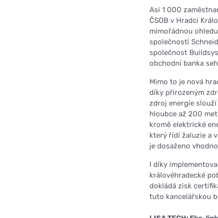
Asi 1 000 zaměstna
ČSOB v Hradci Králov
mimořádnou ohledupl
společnosti Schneid
společnost Buildsys
obchodní banka sehr
Mimo to je nová hra
díky přirozeným zdr
zdroj energie slouží
hloubce až 200 metr
kromě elektrické e
který řídí žaluzie a
je dosaženo vhodnou
I díky implementova
královéhradecké pob
dokládá zisk certifi
tuto kancelářskou b