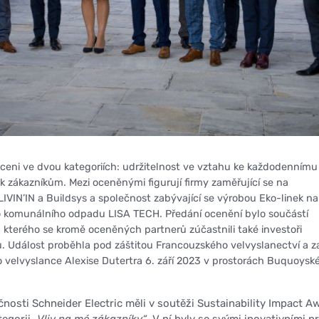
ceni ve dvou kategoriích: udržitelnost ve vztahu ke každodennímu
k zákazníkům. Mezi oceněnými figurují firmy zaměřující se na
IVIN’IN a Buildsys a společnost zabývající se výrobou Eko-linek na
o komunálního odpadu LISA TECH. Předání ocenění bylo součástí
, kterého se kromě oceněných partnerů zúčastnili také investoři
ů. Událost proběhla pod záštitou Francouzského velvyslanectví a z
 velvyslance Alexise Dutertra 6. září 2023 v prostorách Buquoysk
čnosti Schneider Electric měli v soutěži Sustainability Impact A
tegorii
„Vliv na mé zákazníky“
. V ní byly se svými inovativními pr