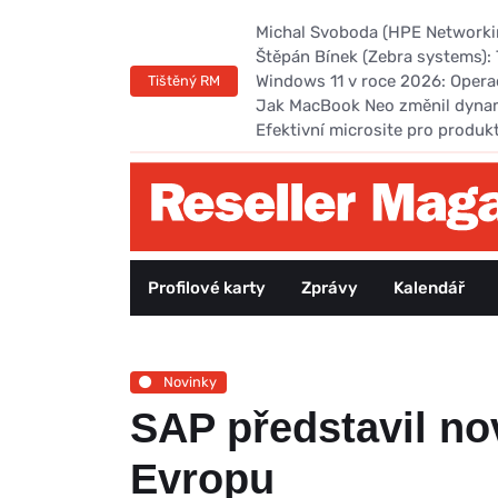
Michal Svoboda (HPE Networking
Štěpán Bínek (Zebra systems): 
Windows 11 v roce 2026: Opera
Tištěný RM
Jak MacBook Neo změnil dyna
Efektivní microsite pro produk
Profilové karty
Zprávy
Kalendář
Novinky
SAP představil no
Evropu