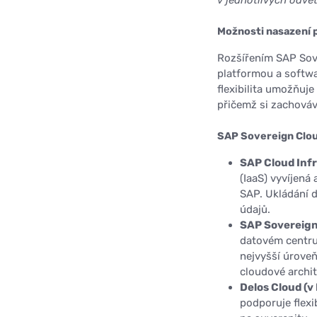
Možnosti nasazení 
Rozšířením SAP Sove
platformou a softw
flexibilita umožňuje
přičemž si zachováv
SAP Sovereign Clou
SAP Cloud Infr
(IaaS) vyvíjená
SAP. Ukládání d
údajů.
SAP Sovereign
datovém centru,
nejvyšší úroveň
cloudové archit
Delos Cloud (
podporuje flexi