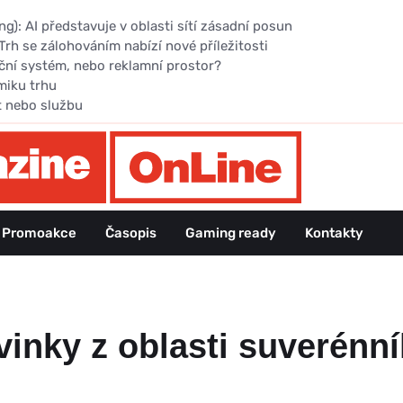
): AI představuje v oblasti sítí zásadní posun
Trh se zálohováním nabízí nové příležitosti
ční systém, nebo reklamní prostor?
miku trhu
t nebo službu
Promoakce
Časopis
Gaming ready
Kontakty
vinky z oblasti suverénní