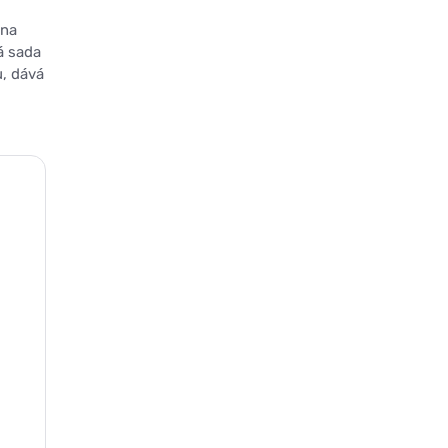
 na
á sada
u, dává