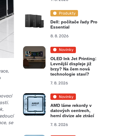
Produkty
Dell: počítače řady Pro
Essential
8. 8. 2026
Novinky
OLED Ink Jet Printing:
Levnější displeje již
brzy? Na čem nová
vace,
technologie staví?
o
7. 8. 2026
novací
Novinky
astí.
AMD láme rekordy v
k,
datových centrech,
Vedoucí
herní divize ale ztrácí
nce, se
7. 8. 2026