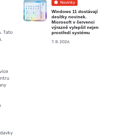
Novinky
Windows 11 dostávají
desítky novinek.
Microsoft v červenci
výrazně vylepšil nejen
. Tato
prostředí systému
,
7. 8. 2026
vice
entru
any
e
adavky