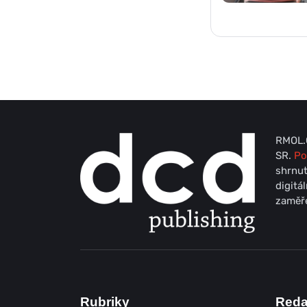
RMOL.C
SR.
Po
shrnut
digitá
zaměře
Rubriky
Red