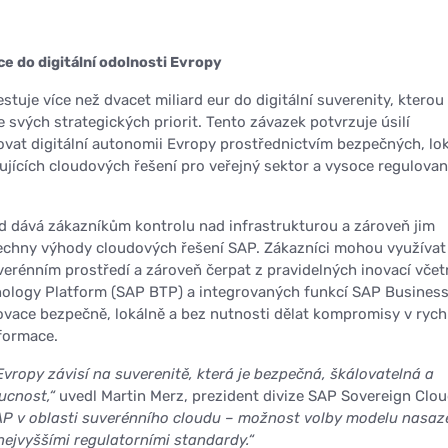
e do digitální odolnosti Evropy
tuje více než dvacet miliard eur do digitální suverenity, kterou
 svých strategických priorit. Tento závazek potvrzuje úsilí
vat digitální autonomii Evropy prostřednictvím bezpečných, lo
ujících cloudových řešení pro veřejný sektor a vysoce regulova
 dává zákazníkům kontrolu nad infrastrukturou a zároveň jim
echny výhody cloudových řešení SAP. Zákazníci mohou využíva
verénním prostředí a zároveň čerpat z pravidelných inovací včet
ology Platform (SAP BTP) a integrovaných funkcí SAP Business
novace bezpečně, lokálně a bez nutnosti dělat kompromisy v rych
formace.
Evropy závisí na suverenitě, která je bezpečná, škálovatelná a
ucnost,“
uvedl Martin Merz, prezident divize SAP Sovereign Clou
AP v oblasti suverénního cloudu – možnost volby modelu nasaze
 nejvyššími regulatorními standardy.“