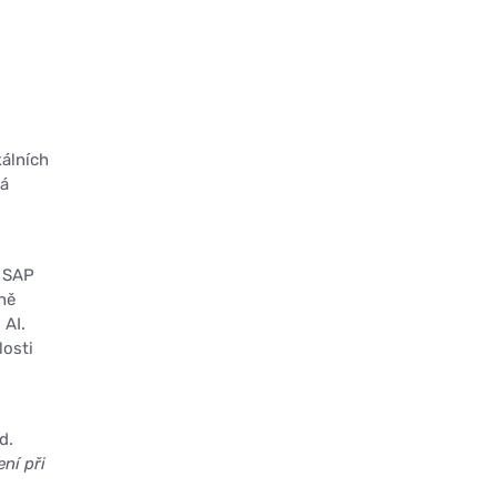
kálních
ná
t SAP
ně
 AI.
losti
d.
ní při