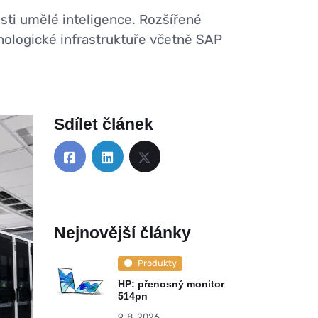
sti umělé inteligence. Rozšířené
nologické infrastruktuře včetně SAP
Sdílet článek
Nejnovější články
Produkty
HP: přenosný monitor
514pn
9. 8. 2026