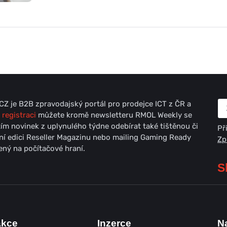
Z je B2B zpravodajský portál pro prodejce ICT z ČR a
 registraci
můžete kromě newsletteru RMOL Weekly se
ím novinek z uplynulého týdne odebírat také tištěnou či
Př
lní edici Reseller Magazinu nebo mailing Gaming Ready
Zp
ný na počítačové hraní.
S
akce
Inzerce
N