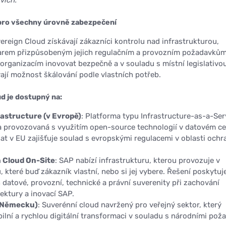
pro všechny úrovně zabezpečení
reign Cloud získávají zákazníci kontrolu nad infrastrukturou,
arem přizpůsobeným jejich regulačním a provozním požadavkům
 organizacím inovovat bezpečně a v souladu s místní legislativou
ají možnost škálování podle vlastních potřeb.
d je dostupný na:
astructure (v Evropě)
: Platforma typu Infrastructure-as-a-Ser
 a provozovaná s využitím open-source technologií v datovém c
at v EU zajišťuje soulad s evropskými regulacemi v oblasti ochr
 Cloud On-Site
: SAP nabízí infrastrukturu, kterou provozuje v
 které buď zákazník vlastní, nebo si jej vybere. Řešení poskytuj
 datové, provozní, technické a právní suverenity při zachování
ektury a inovací SAP.
v Německu)
: Suverénní cloud navržený pro veřejný sektor, který
bilní a rychlou digitální transformaci v souladu s národními pož