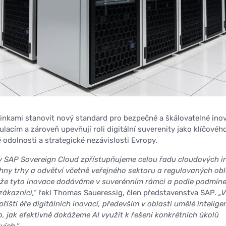
nkami stanovit nový standard pro bezpečné a škálovatelné ino
ulacím a zároveň upevňují roli digitální suverenity jako klíčovéh
 odolnosti a strategické nezávislosti Evropy.
y SAP Sovereign Cloud zpřístupňujeme celou řadu cloudových i
chny trhy a odvětví včetně veřejného sektoru a regulovaných obl
, že tyto inovace dodáváme v suverénním rámci a podle podmíne
zákazníci,“
řekl Thomas Saueressig, člen představenstva SAP.
„
říští éře digitálních inovací, především v oblasti umělé intelige
o, jak efektivně dokážeme AI využít k řešení konkrétních úkolů
vích.“