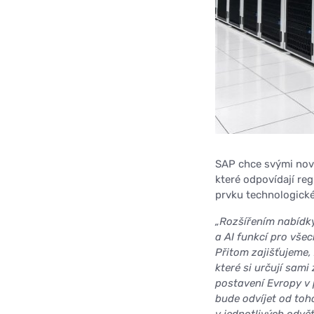
SAP chce svými novi
které odpovídají reg
prvku technologické
„Rozšířením nabídk
a AI funkcí pro vše
Přitom zajišťujeme
které si určují sami 
postavení Evropy v p
bude odvíjet od toh
v jednotlivých odvět