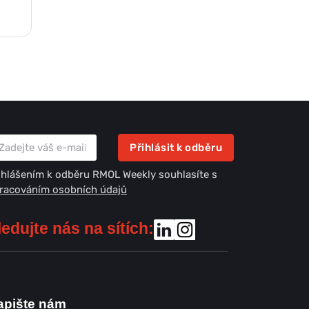
Přihlásit k odběru
ihlášením k odběru RMOL Weekly souhlasíte s
racováním osobních údajů
ledujte nás na sítích:
apište nám