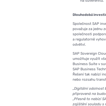
na suverenitu.
Dlouhodobá investic
Společnost SAP inves
považuje za jednu ze
společnosti podporo
a regulatorně vyhov
odvětví.
SAP Sovereign Cloud
umožňuje využít vš
Business Suite v su
SAP Business Techn
Řešení tak nabízí i
nebo rozsahu trans
„Digitální odolnost 
připravená na budo
„Přesně to nabízí S
zajištění souladu s