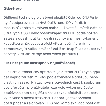
Qtier hero
Oblíbená technologie vrstvení úložiště Qtier od QNAPu je
nyní podporována na NAS QuTS hero. Díky flexibilní
manuální kontrole vrstvení mohou uživatelé umístit data na
ultra rychlé SSD nebo vysokokapacitní HDD podle potřeb
zátěže a dosáhnout tak ideální rovnováhy mezi výkonem,
kapacitou a nákladovou efektivitou. Ideální pro firmy
zpracovávající velké, smíšené zatížení (například souborové
servery, virtuální stroje nebo video produkci).
FileTiers (bude dostupné v nejbližší době)
FileTiers automaticky optimalizuje distribuci různých typů
dat napříč zařízeními NAS podle frekvence přístupu nebo
vlastních zásad. Při zachování původních cest k souborům
bez přerušení pro uživatele rezervuje výkon pro často
používaná data a zajišťuje nákladovou efektivitu soubory
využívané s menší frekvencí. Podporuje také vysokou
dostupnost a zálohování HBS pro komplexní odolnost dat.