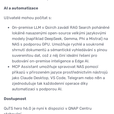
AI a automatizace
Uživatelé mohou počítat s:
On-premise LLM v Qsirch zavádí RAG Search poháněné
lokálně nasazenými open-source velkými jazykovými
modely (například DeepSeek, Gemma, Phi a Mistral) na
NAS s podporou GPU. Umožňuje rychlé a soukromé
shrnutí dokumentů a sémantické vyhledávání s plnou
suverenitou dat, což z něj činí ideální řešení pro
budování on-premise inteligence a Edge AI.
MCP Assistant umožňuje spravovat NAS pomocí
příkazů v přirozeném jazyce prostřednictvím nástrojů
jako Claude Desktop, VS Code, Telegram nebo n8n a
zjednodušuje tak každodenní operace díky
automatizaci s podporou AI.
Dostupnost
QuTS hero h6.0 je nyní k dispozici v QNAP Centru