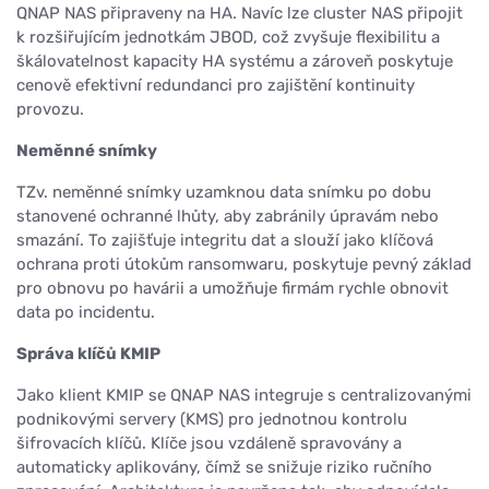
QNAP NAS připraveny na HA. Navíc lze cluster NAS připojit
k rozšiřujícím jednotkám JBOD, což zvyšuje flexibilitu a
škálovatelnost kapacity HA systému a zároveň poskytuje
cenově efektivní redundanci pro zajištění kontinuity
provozu.
Neměnné snímky
TZv. neměnné snímky uzamknou data snímku po dobu
stanovené ochranné lhůty, aby zabránily úpravám nebo
smazání. To zajišťuje integritu dat a slouží jako klíčová
ochrana proti útokům ransomwaru, poskytuje pevný základ
pro obnovu po havárii a umožňuje firmám rychle obnovit
data po incidentu.
Správa klíčů KMIP
Jako klient KMIP se QNAP NAS integruje s centralizovanými
podnikovými servery (KMS) pro jednotnou kontrolu
šifrovacích klíčů. Klíče jsou vzdáleně spravovány a
automaticky aplikovány, čímž se snižuje riziko ručního