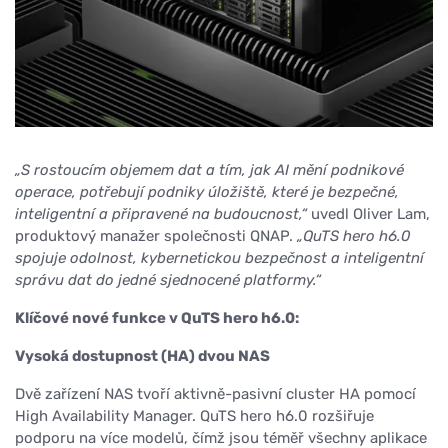
„S rostoucím objemem dat a tím, jak AI mění podnikové
operace, potřebují podniky úložiště, které je bezpečné,
inteligentní a připravené na budoucnost,“
uvedl Oliver Lam,
produktový manažer společnosti QNAP.
„QuTS hero h6.0
spojuje odolnost, kybernetickou bezpečnost a inteligentní
správu dat do jedné sjednocené platformy.“
Klíčové nové funkce v QuTS hero h6.0:
Vysoká dostupnost (HA) dvou NAS
Dvě zařízení NAS tvoří aktivně-pasivní cluster HA pomocí
High Availability Manager. QuTS hero h6.0 rozšiřuje
podporu na více modelů, čímž jsou téměř všechny aplikace