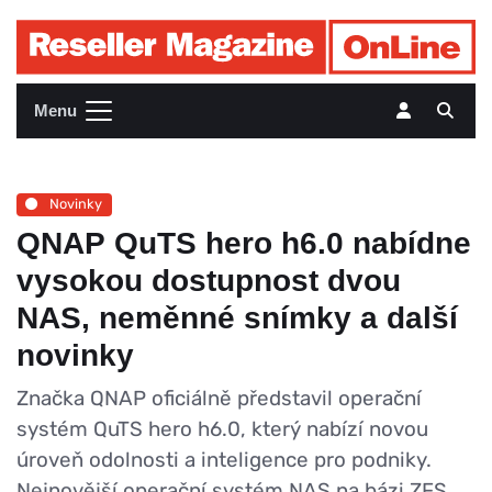
Menu
Novinky
QNAP QuTS hero h6.0 nabídne
vysokou dostupnost dvou
NAS, neměnné snímky a další
novinky
Značka QNAP oficiálně představil operační
systém QuTS hero h6.0, který nabízí novou
úroveň odolnosti a inteligence pro podniky.
Nejnovější operační systém NAS na bázi ZFS