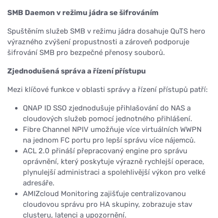
SMB Daemon v režimu jádra se šifrováním
Spuštěním služeb SMB v režimu jádra dosahuje QuTS hero
výrazného zvýšení propustnosti a zároveň podporuje
šifrování SMB pro bezpečné přenosy souborů.
Zjednodušená správa a řízení přístupu
Mezi klíčové funkce v oblasti správy a řízení přístupů patří:
QNAP ID SSO zjednodušuje přihlašování do NAS a
cloudových služeb pomocí jednotného přihlášení.
Fibre Channel NPIV umožňuje více virtuálních WWPN
na jednom FC portu pro lepší správu více nájemců.
ACL 2.0 přináší přepracovaný engine pro správu
oprávnění, který poskytuje výrazně rychlejší operace,
plynulejší administraci a spolehlivější výkon pro velké
adresáře.
AMIZcloud Monitoring zajišťuje centralizovanou
cloudovou správu pro HA skupiny, zobrazuje stav
clusteru, latenci a upozornění.