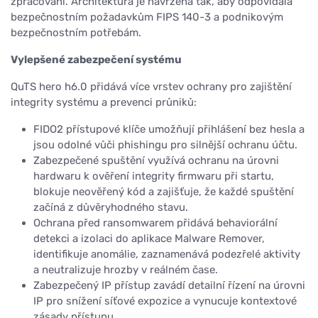
zpracování. Architektura je navržena tak, aby odpovídala
bezpečnostním požadavkům FIPS 140-3 a podnikovým
bezpečnostním potřebám.
Vylepšené zabezpečení systému
QuTS hero h6.0 přidává více vrstev ochrany pro zajištění
integrity systému a prevenci průniků:
FIDO2 přístupové klíče umožňují přihlášení bez hesla a
jsou odolné vůči phishingu pro silnější ochranu účtu.
Zabezpečené spuštění využívá ochranu na úrovni
hardwaru k ověření integrity firmwaru při startu,
blokuje neověřený kód a zajišťuje, že každé spuštění
začíná z důvěryhodného stavu.
Ochrana před ransomwarem přidává behaviorální
detekci a izolaci do aplikace Malware Remover,
identifikuje anomálie, zaznamenává podezřelé aktivity
a neutralizuje hrozby v reálném čase.
Zabezpečený IP přístup zavádí detailní řízení na úrovni
IP pro snížení síťové expozice a vynucuje kontextové
zásady přístupu.