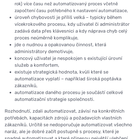
rok) více času než automatizovaný proces včetně
započtení času potřebného k nastavení automatizace,
úroveň chybovosti je příliš velká – typicky během
vícekrokového procesu, kdy uživatel či administrátor
zadává data přes klávesnici a kdy náprava chyb celý
proces neúměrně komplikuje,
jde o nudnou a opakovanou činnost, která
administrátory demotivuje,
koncový uživatel je nespokojen s existující úrovní
služeb a komfortem,
existuje strategická hodnota, kvůli které se
automatizace vyplatí – například široká poptávka
zákazníků,
automatizace daného procesu je součástí celkové
automatizační strategie společnosti.
Rozhodnutí, zdali automatizovat, závisí na konkrétních
potřebách, kapacitách zdrojů a požadavcích vlastních
zákazníků. Určitě se nedoporučuje automatizovat všechno
naráz, ale je dobré začít postupně s procesy, které je
snadné automatizovat a které přinesou největší ulehčení