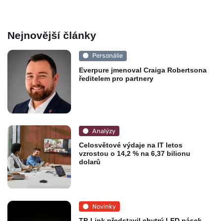
Nejnovější články
Personálie
Everpure jmenoval Craiga Robertsona
ředitelem pro partnery
Analýzy
Celosvětové výdaje na IT letos
vzrostou o 14,2 % na 6,37 bilionu
dolarů
Novinky
TP-Link představil chytrý LED pásek