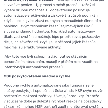
si vydělat peníze – tj. pracná a méně pracná – každý si
vybere druhou možnost. IT dodavatelům poskytuje
automatizace efektivnější a ziskovější způsob podnikání,
když se co nejvíce zbaví nudných a manuálních činností a
nabídnou svým technikům řešení zajímavějších úkolů
s vyšší přidanou hodnotou. Například automatizovaný
tiketovací systém umožňuje lépe prioritizovat požadavky
dle jejich závažnosti, zvyšuje úspěšnost jejich řešení a
maximalizuje fakturované aktivity.
Aby toto vše byli schopni zvládnout se stávajícím
personálním obsazením, musejí v příštím roce vsadit na
intenzivnější automatizaci procesů.
MSP poskytovatelem snadno a rychle
Podobně rychle a automatizovaně jako fungují řízené
služby poskytuje i společnost SolarWinds MSP svým novým
partnerům možnost začít využívat její produkty. Protože
v současné době je důležitá rychlost reakce na požadavky
zákazníků, mohou MSP partneři začít monitorovat systémy