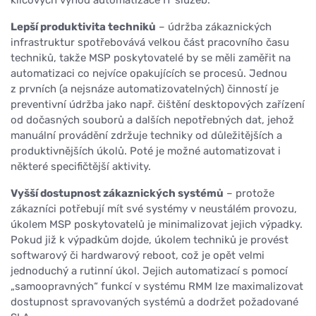
Lepší produktivita techniků
– údržba zákaznických
infrastruktur spotřebovává velkou část pracovního času
techniků, takže MSP poskytovatelé by se měli zaměřit na
automatizaci co nejvíce opakujících se procesů. Jednou
z prvních (a nejsnáze automatizovatelných) činností je
preventivní údržba jako např. čištění desktopových zařízení
od dočasných souborů a dalších nepotřebných dat, jehož
manuální provádění zdržuje techniky od důležitějších a
produktivnějších úkolů. Poté je možné automatizovat i
některé specifičtější aktivity.
Vyšší dostupnost zákaznických systémů
– protože
zákazníci potřebují mít své systémy v neustálém provozu,
úkolem MSP poskytovatelů je minimalizovat jejich výpadky.
Pokud již k výpadkům dojde, úkolem techniků je provést
softwarový či hardwarový reboot, což je opět velmi
jednoduchý a rutinní úkol. Jejich automatizací s pomocí
„samoopravných“ funkcí v systému RMM lze maximalizovat
dostupnost spravovaných systémů a dodržet požadované