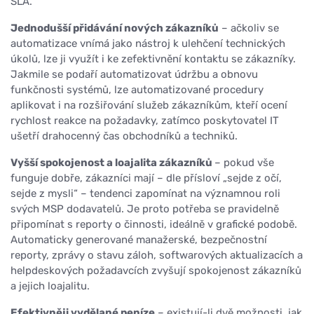
SLA.
Jednodušší přidávání nových zákazníků
– ačkoliv se
automatizace vnímá jako nástroj k ulehčení technických
úkolů, lze ji využít i ke zefektivnění kontaktu se zákazníky.
Jakmile se podaří automatizovat údržbu a obnovu
funkčnosti systémů, lze automatizované procedury
aplikovat i na rozšiřování služeb zákazníkům, kteří ocení
rychlost reakce na požadavky, zatímco poskytovatel IT
ušetří drahocenný čas obchodníků a techniků.
Vyšší spokojenost a loajalita zákazníků
– pokud vše
funguje dobře, zákazníci mají – dle přísloví „sejde z očí,
sejde z mysli“ – tendenci zapomínat na významnou roli
svých MSP dodavatelů. Je proto potřeba se pravidelně
připomínat s reporty o činnosti, ideálně v grafické podobě.
Automaticky generované manažerské, bezpečnostní
reporty, zprávy o stavu záloh, softwarových aktualizacích a
helpdeskových požadavcích zvyšují spokojenost zákazníků
a jejich loajalitu.
Efektivněji vydělané peníze
– existují-li dvě možnosti, jak