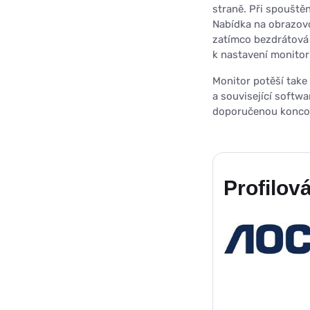
straně. Při spouště
Nabídka na obrazovc
zatímco bezdrátová 
k nastavení monitor
Monitor potěší take
a související softw
doporučenou koncovo
Profilová