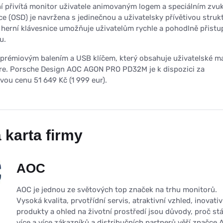
ní přivítá monitor uživatele animovaným logem a speciálním zvu
e (OSD) je navržena s jedinečnou a uživatelsky přívětivou struk
herní klávesnice umožňuje uživatelům rychle a pohodlně přistu
u.
 prémiovým balením a USB klíčem, který obsahuje uživatelské m
are. Porsche Design AOC AGON PRO PD32M je k dispozici za
u cenu 51 649 Kč (1 999 eur).
 karta firmy
AOC
AOC je jednou ze světových top značek na trhu monitorů.
Vysoká kvalita, prvotřídní servis, atraktivní vzhled, inovativ
produkty a ohled na životní prostředí jsou důvody, proč stá
více a více zákazníků a distribučních partnerů věří značce 