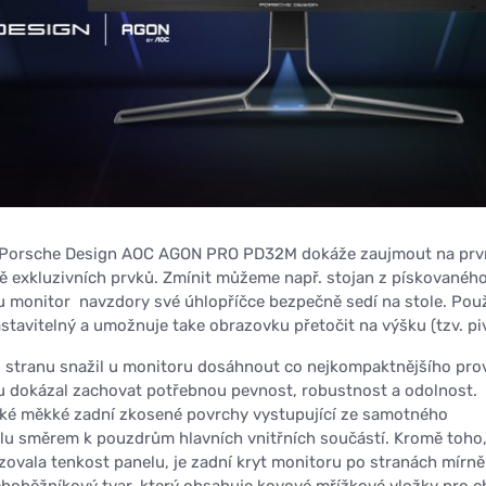
 Porsche Design AOC AGON PRO PD32M dokáže zaujmout na prv
dě exkluzivních prvků. Zmínit můžeme např. stojan z pískovanéh
mu monitor navzdory své úhlopříčce bezpečně sedí na stole. Pou
stavitelný a umožnuje take obrazovku přetočit na výšku (tzv. piv
 stranu snažil u monitoru dosáhnout co nejkompaktnějšího pro
u dokázal zachovat potřebnou pevnost, robustnost a odolnost.
aké měkké zadní zkosené povrchy vystupující ze samotného
lu směrem k pouzdrům hlavních vnitřních součástí. Kromě toho
izovala tenkost panelu, je zadní kryt monitoru po stranách mírně
ichoběžníkový tvar, který obsahuje kovové mřížkové vložky pro c