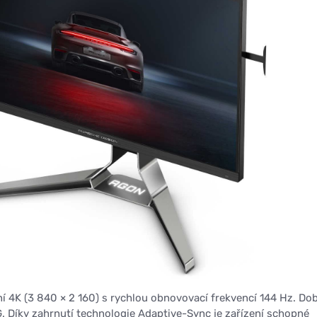
ní 4K (3 840 × 2 160) s rychlou obnovovací frekvencí 144 Hz. Do
G. Díky zahrnutí technologie Adaptive-Sync je zařízení schopné