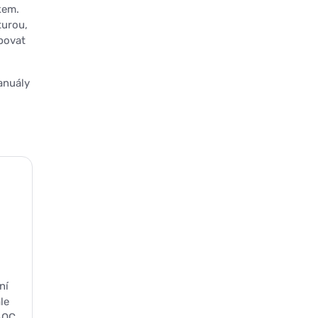
kem.
turou,
povat
anuály
ní
le
AOC.