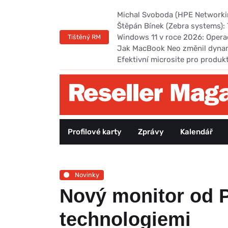
Michal Svoboda (HPE Networking
Štěpán Bínek (Zebra systems): 
Windows 11 v roce 2026: Opera
Tištěný RM
Jak MacBook Neo změnil dyna
Efektivní microsite pro produk
Profilové karty
Zprávy
Kalendář
Novinky
Nový monitor od 
technologiemi