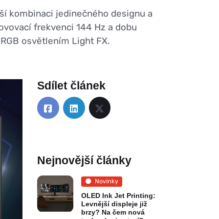
ší kombinaci jedinečného designu a
novovací frekvenci 144 Hz a dobu
RGB osvětlením Light FX.
Sdílet článek
Nejnovější články
Novinky
OLED Ink Jet Printing:
Levnější displeje již
brzy? Na čem nová