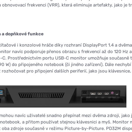
bnovovací frekvenci (VRR), která eliminuje artefakty, jako je tr
a a dopňkové funkce
tačové i konzolové hráče díky rozhraní DisplayPort 1.4 a dvěma
nitor navíc podporuje přenos obrazu s frekvencí až do 120 Hz a
B-C. Prostřednictvím portu USB-C monitor umožňuje současně 
90 W) do připojeného notebook (či jiného zařízení). Dále nechybí
rozhočovat pro připojení dalších periferií, jako jsou klávesnice,
mohou navíc uživatelé snadno přepínat mezi dvěma zdroji, jako 
 notebook, a přitom používat stejnou klávesnici a myš. Monitor
 oba zdroje současně v režimu Picture-by-Picture. PD32M dispo