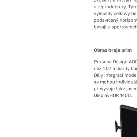
a reproduktory. Tyt
vylepšily celkový he
podsvícený horizont
bývají u sportovníc
Obraz hraje prim
Porsche Design AOC
než 1,07 miliardy ba
Díky integraci mode
se mohou individuál
převyšuje take jasem
DisplayHDR 1400.