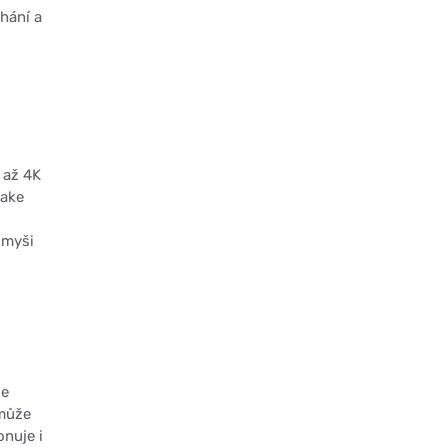
hání a
 až 4K
take
 myši
je
 může
nuje i