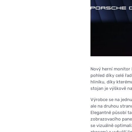
Nový herní monitor
pohled díky celé řa
hliníku, díky které
stojan je výškově na
Výrobce se na jednu
ale na druhou stran
Elegantně působí t
zobrazovacího pane
se vizuálně optimal
zkosený a vytváří l