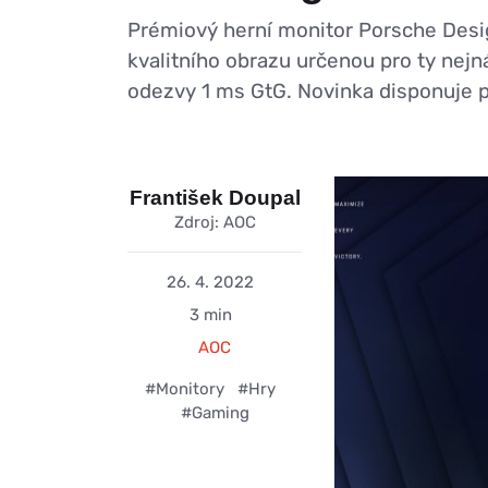
Prémiový herní monitor Porsche Desi
kvalitního obrazu určenou pro ty nejn
odezvy 1 ms GtG. Novinka disponuje 
František Doupal
Zdroj: AOC
26. 4. 2022
3 min
AOC
#Monitory
#Hry
#Gaming