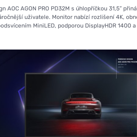
gn AOC AGON PRO PD32M s úhlopříčkou 31,5” přiná
áročnější uživatele. Monitor nabízí rozlišení 4K, ob
podsvícením MiniLED, podporou DisplayHDR 1400 a 