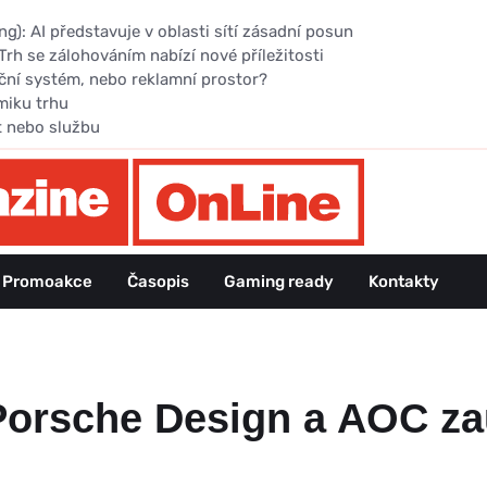
): AI představuje v oblasti sítí zásadní posun
Trh se zálohováním nabízí nové příležitosti
ční systém, nebo reklamní prostor?
miku trhu
t nebo službu
Promoakce
Časopis
Gaming ready
Kontakty
Porsche Design a AOC za