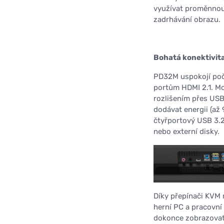
využívat proměnnou o
zadrhávání obrazu.
Bohatá konektivit
PD32M uspokojí počí
portům HDMI 2.1. Mo
rozlišením přes US
dodávat energii (až 
čtyřportový USB 3.2 
nebo externí disky.
Díky přepínači KVM 
herní PC a pracovní
dokonce zobrazovat