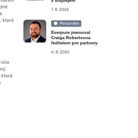
s displejem
adně
7. 8. 2026
je
, které
Personálie
Everpure jmenoval
Craiga Robertsona
ředitelem pro partnery
6. 8. 2026
více
ný.
 které
a