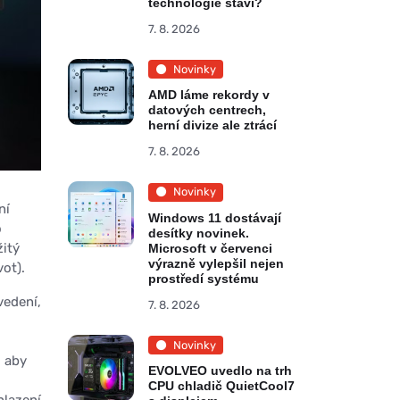
technologie staví?
7. 8. 2026
Novinky
AMD láme rekordy v
datových centrech,
herní divize ale ztrácí
7. 8. 2026
Novinky
ní
Windows 11 dostávají
o
desítky novinek.
žitý
Microsoft v červenci
výrazně vylepšil nejen
ot).
prostředí systému
vedení,
7. 8. 2026
Novinky
, aby
EVOLVEO uvedlo na trh
CPU chladič QuietCool7
hlazení