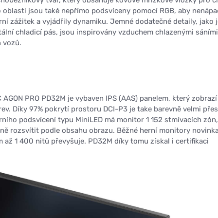
o oblasti jsou také nepřímo podsvíceny pomocí RGB, aby nenáp
rní zážitek a vyjádřily dynamiku. Jemné dodatečné detaily, jako 
ální chladicí pás, jsou inspirovány vzduchem chlazenými sáními
h vozů.
 AGON PRO PD32M je vybaven IPS (AAS) panelem, který zobrazí 
rev. Díky 97% pokrytí prostoru DCI-P3 je take barevně velmi přes
rního podsvícení typu MiniLED má monitor 1 152 stmívacích zón,
ně rozsvítit podle obsahu obrazu. Běžné herní monitory novink
 až 1 400 nitů převyšuje. PD32M díky tomu získal i certifikaci