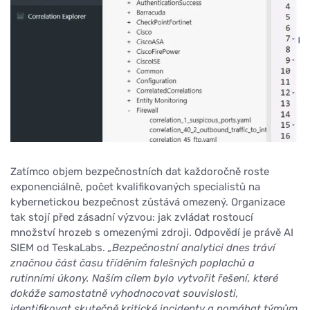
Zatímco objem bezpečnostních dat každoročně roste
exponenciálně, počet kvalifikovaných specialistů na
kybernetickou bezpečnost zůstává omezený. Organizace
tak stojí před zásadní výzvou: jak zvládat rostoucí
množství hrozeb s omezenými zdroji. Odpovědí je právě AI
SIEM od TeskaLabs.
„Bezpečnostní analytici dnes tráví
značnou část času tříděním falešných poplachů a
rutinními úkony. Naším cílem bylo vytvořit řešení, které
dokáže samostatně vyhodnocovat souvislosti,
identifikovat skutečně kritické incidenty a pomáhat týmům