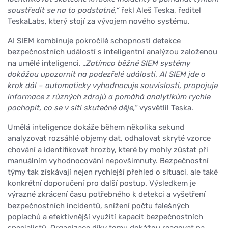
soustředit se na to podstatné,“
řekl Aleš Teska, ředitel
TeskaLabs, který stojí za vývojem nového systému.
AI SIEM kombinuje pokročilé schopnosti detekce
bezpečnostních událostí s inteligentní analýzou založenou
na umělé inteligenci.
„Zatímco běžné SIEM systémy
dokážou upozornit na podezřelé události, AI SIEM jde o
krok dál – automaticky vyhodnocuje souvislosti, propojuje
informace z různých zdrojů a pomáhá analytikům rychle
pochopit, co se v síti skutečně děje,“
vysvětlil Teska.
Umělá inteligence dokáže během několika sekund
analyzovat rozsáhlé objemy dat, odhalovat skryté vzorce
chování a identifikovat hrozby, které by mohly zůstat při
manuálním vyhodnocování nepovšimnuty. Bezpečnostní
týmy tak získávají nejen rychlejší přehled o situaci, ale také
konkrétní doporučení pro další postup. Výsledkem je
výrazné zkrácení času potřebného k detekci a vyšetření
bezpečnostních incidentů, snížení počtu falešných
poplachů a efektivnější využití kapacit bezpečnostních