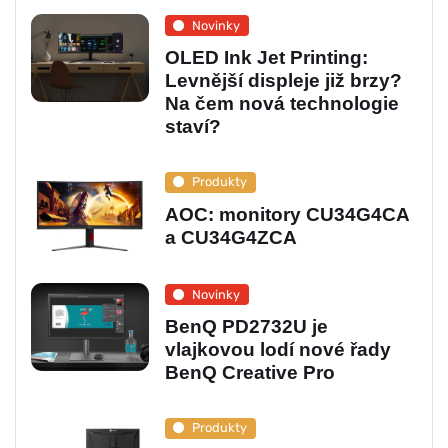
Novinky
OLED Ink Jet Printing:
Levnější displeje již brzy?
Na čem nová technologie
staví?
Produkty
AOC: monitory CU34G4CA
a CU34G4ZCA
Novinky
BenQ PD2732U je
vlajkovou lodí nové řady
BenQ Creative Pro
Produkty