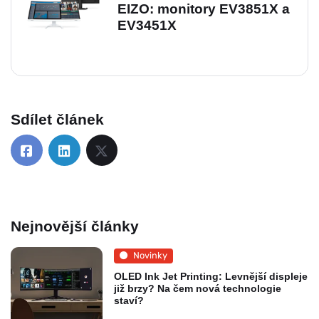
EIZO: monitory EV3851X a
EV3451X
Sdílet článek
Nejnovější články
Novinky
OLED Ink Jet Printing: Levnější displeje
již brzy? Na čem nová technologie
staví?