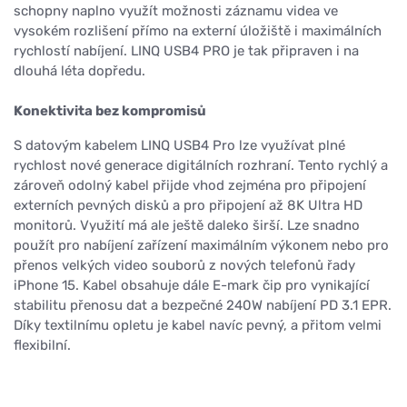
schopny naplno využít možnosti záznamu videa ve
vysokém rozlišení přímo na externí úložiště i maximálních
rychlostí nabíjení. LINQ USB4 PRO je tak připraven i na
dlouhá léta dopředu.
Konektivita bez kompromisů
S datovým kabelem LINQ USB4 Pro lze využívat plné
rychlost nové generace digitálních rozhraní. Tento rychlý a
zároveň odolný kabel přijde vhod zejména pro připojení
externích pevných disků a pro připojení až 8K Ultra HD
monitorů. Využití má ale ještě daleko širší. Lze snadno
použít pro nabíjení zařízení maximálním výkonem nebo pro
přenos velkých video souborů z nových telefonů řady
iPhone 15. Kabel obsahuje dále E-mark čip pro vynikající
stabilitu přenosu dat a bezpečné 240W nabíjení PD 3.1 EPR.
Díky textilnímu opletu je kabel navíc pevný, a přitom velmi
flexibilní.