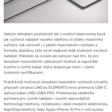
Velkým tématem posledních let v mobilní elektronice bývá
jak rychlost nabíjení nového telefonu či jiného mobilního
zařízení, tak zároveň i v jakém maximálním rozlišení a
formátu dokážou tyto nové vlajkové lodě známých výrobců
natáčet. Málokdo se ovšem ale zamyslí nad tím, že pro
dosažení maximálních udávaných hodnot je zapotřebí
kvalitní a rychlý kabel, který disponuje navíc i všemi
známými certifikacemi.
Právě kvůli možnosti dosažení maximální rychlosti a kvality
připravil výrobce LINQ by ELEMENTS nový prémiový USB-C
datový kabel LINQ USB4 PRO. Představuje ideálního
partnera pro rychlé nabíjení i využití nejnovějších
technologií telefonů, notebooků i další moderní elektroniky.
Například telefony řady Apple iPhone 15 Pro s ním budou