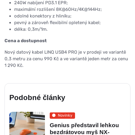
240W nabíjení PD3.1 EPR;
maximální rozlišení 8K@60Hz/4K@144Hz;
odolné konektory z hliníku;
pevný a zároveň flexibilní opletený kabel;
délka: 0,3m/1m.
Cena a dostupnost
Nový datový kabel LINQ USB4 PRO je v prodeji ve variantě
0,3 metru za cenu 990 Kč a ve variantě jeden metr za cenu
1 290 Kč.
Podobné články
Novinky
Genius představil lehkou
bezdrátovou myš NX-