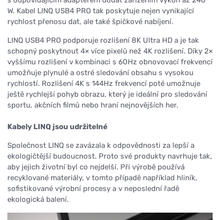
W. Kabel LINQ USB4 PRO tak poskytuje nejen vynikající
rychlost přenosu dat, ale také špičkové nabíjení.
LINQ USB4 PRO podporuje rozlišení 8K Ultra HD a je tak
schopný poskytnout 4× více pixelů než 4K rozlišení. Díky 2×
vyššímu rozlišení v kombinaci s 60Hz obnovovací frekvencí
umožňuje plynulé a ostré sledování obsahu s vysokou
rychlostí. Rozlišení 4K s 144Hz frekvencí poté umožnuje
ještě rychlejší pohyb obrazu, který je ideální pro sledování
sportu, akčních filmů nebo hraní nejnovějších her.
Kabely LINQ jsou udržitelné
Společnost LINQ se zavázala k odpovědnosti za lepší a
ekologičtější budoucnost. Proto své produkty navrhuje tak,
aby jejich životní byl co nejdelší. Při výrobě používá
recyklované materiály, v tomto případě například hliník,
sofistikované výrobní procesy a v neposlední řadě
ekologická balení.