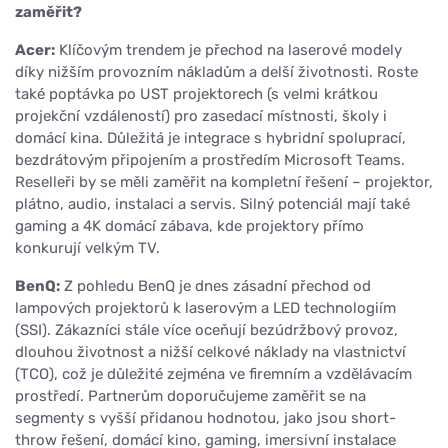
zaměřit?
Acer:
Klíčovým trendem je přechod na laserové modely
díky nižším provozním nákladům a delší životnosti. Roste
také poptávka po UST projektorech (s velmi krátkou
projekční vzdáleností) pro zasedací místnosti, školy i
domácí kina. Důležitá je integrace s hybridní spoluprací,
bezdrátovým připojením a prostředím Microsoft Teams.
Reselleři by se měli zaměřit na kompletní řešení – projektor,
plátno, audio, instalaci a servis. Silný potenciál mají také
gaming a 4K domácí zábava, kde projektory přímo
konkurují velkým TV.
BenQ:
Z pohledu BenQ je dnes zásadní přechod od
lampových projektorů k laserovým a LED technologiím
(SSI). Zákazníci stále více oceňují bezúdržbový provoz,
dlouhou životnost a nižší celkové náklady na vlastnictví
(TCO), což je důležité zejména ve firemním a vzdělávacím
prostředí. Partnerům doporučujeme zaměřit se na
segmenty s vyšší přidanou hodnotou, jako jsou short-
throw řešení, domácí kino, gaming, imersivní instalace