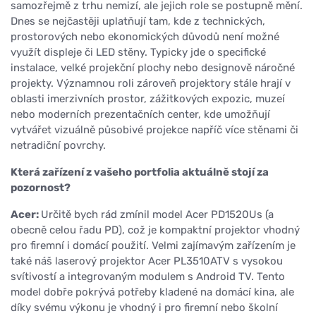
samozřejmě z trhu nemizí, ale jejich role se postupně mění.
Dnes se nejčastěji uplatňují tam, kde z technických,
prostorových nebo ekonomických důvodů není možné
využít displeje či LED stěny. Typicky jde o specifické
instalace, velké projekční plochy nebo designově náročné
projekty. Významnou roli zároveň projektory stále hrají v
oblasti imerzivních prostor, zážitkových expozic, muzeí
nebo moderních prezentačních center, kde umožňují
vytvářet vizuálně působivé projekce napříč více stěnami či
netradiční povrchy.
Která zařízení z vašeho portfolia aktuálně stojí za
pozornost?
Acer:
Určitě bych rád zmínil model Acer PD1520Us (a
obecně celou řadu PD), což je kompaktní projektor vhodný
pro firemní i domácí použití. Velmi zajímavým zařízením je
také náš laserový projektor Acer PL3510ATV s vysokou
svítivostí a integrovaným modulem s Android TV. Tento
model dobře pokrývá potřeby kladené na domácí kina, ale
díky svému výkonu je vhodný i pro firemní nebo školní