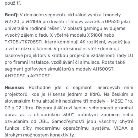
použití.
BenQ:
V domácím segmentu aktuálně vynikají modely
W2720i a W4100i pro kvalitní filmový zážitek a GP520 jako
univerzální rodinné řešení. V oblasti gamingu evidujeme
vysoký zájem o řadu X včetně modelu X3100i nebo
TK705i/TK705STi, které kombinují 4K rozlišení, vysoký jas
a velmi nízkou latenci. V profesionální sféře dominují
laserové projektory s krátkou projekční vzdáleností řady LU
pro firemní instalace, vzdělávání či simulace. Roste také
segment golfových simulátorů s modely AH500ST,
AH700ST a AK700ST.
Hisense:
Rozhodně jde o segment laserových mini
projektorů, kde je Hisense jedním z lídrů. Na českém a
slovenském trhu aktuálně nabízíme tři modely – M2SE Pro,
C3 a C2 Ultra. Disponují 4K rozlišením, schopností promítat
obraz až s úhlopříčkou 300", optickým zoomem nebo
ozvučením od JBL. Samozřejmostí jsou všechny chytré
funkce díky modernímu operačnímu systému VIDAA a
širokým možnostem konektivity.