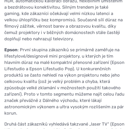
HDR, automatickou kalibrací obrazu, flexibilním umístěním
a bezdrátovou konektivitou. Silným trendem je také
gaming, kde zákazníci očekávají velmi nízkou latenci a
velkou úhlopříčku bez kompromisů. Současně sílí důraz na
filmový zážitek, věrnost barev a obrazovou kvalitu, díky
čemuž projektory i v běžných domácnostech stále častěji
doplňují nebo nahrazují televizory.
Epson
: První skupina zákazníků se primárně zaměřuje na
lifestylové/designové mini projektory, u kterých je tím
hlavním důraz na malé kompaktní přenosné zařízení (Epson
Lifestudio a Epson Lifestudio Pop). U konkurenčních
produktů se často nehledí na výkon projektoru nebo jeho
celkovou kvalitu (což je velký problém a chyba, která
způsobuje velké zklamání v možnostech použití takového
zařízení). Proto v tomto segmentu můžeme najít celou řadu
značek převážně z Dálného východu, které lákají
astronomickým výkonem a ultra vysokým rozlišením za pár
korun.
Druhá část zákazníků vyhledává takzvané „laser TV“ (Epson