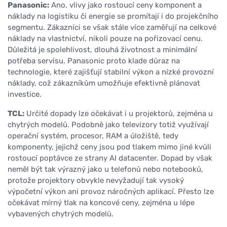
Panasonic:
Ano, vlivy jako rostoucí ceny komponent a
náklady na logistiku či energie se promítají i do projekčního
segmentu. Zákazníci se však stále více zaměřují na celkové
náklady na vlastnictví, nikoli pouze na pořizovací cenu.
Důležitá je spolehlivost, dlouhá životnost a minimální
potřeba servisu. Panasonic proto klade důraz na
technologie, které zajišťují stabilní výkon a nízké provozní
náklady, což zákazníkům umožňuje efektivně plánovat
investice.
TCL:
Určité dopady lze očekávat i u projektorů, zejména u
chytrých modelů. Podobně jako televizory totiž využívají
operační systém, procesor, RAM a úložiště, tedy
komponenty, jejichž ceny jsou pod tlakem mimo jiné kvůli
rostoucí poptávce ze strany AI datacenter. Dopad by však
neměl být tak výrazný jako u telefonů nebo notebooků,
protože projektory obvykle nevyžadují tak vysoký
výpočetní výkon ani provoz náročných aplikací. Přesto lze
očekávat mírný tlak na koncové ceny, zejména u lépe
vybavených chytrých modelů.