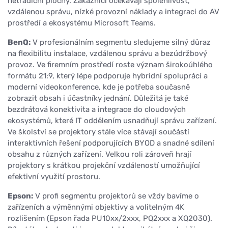
netradiční plochy. Zákazníci očekávají spolehlivost,
vzdálenou správu, nízké provozní náklady a integraci do AV
prostředí a ekosystému Microsoft Teams.
BenQ:
V profesionálním segmentu sledujeme silný důraz
na flexibilitu instalace, vzdálenou správu a bezúdržbový
provoz. Ve firemním prostředí roste význam širokoúhlého
formátu 21:9, který lépe podporuje hybridní spolupráci a
moderní videokonference, kde je potřeba současně
zobrazit obsah i účastníky jednání. Důležitá je také
bezdrátová konektivita a integrace do cloudových
ekosystémů, které IT oddělením usnadňují správu zařízení.
Ve školství se projektory stále více stávají součástí
interaktivních řešení podporujících BYOD a snadné sdílení
obsahu z různých zařízení. Velkou roli zároveň hrají
projektory s krátkou projekční vzdáleností umožňující
efektivní využití prostoru.
Epson:
V profi segmentu projektorů se vždy bavíme o
zařízeních a výměnnými objektivy a volitelným 4K
rozlišením (Epson řada PU10xx/2xxx, PQ2xxx a XQ2030).