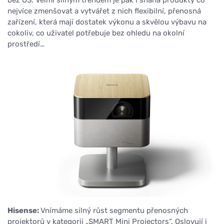
bez OS. Velmi silným trendem je pak i snaha produkty co
nejvíce zmenšovat a vytvářet z nich flexibilní, přenosná
zařízení, která mají dostatek výkonu a skvělou výbavu na
cokoliv, co uživatel potřebuje bez ohledu na okolní
prostředí…
Hisense:
Vnímáme silný růst segmentu přenosných
projektorů v kategorii „SMART Mini Projectors“. Oslovují i