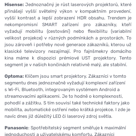
Hisense:
Jednoznačný je růst laserových projektorů, které
přinášejí vyšší světelný výkon v kompaktním provedení,
vyšší kontrast a lepší zobrazení HDR obsahu. Trendem je
nekompromisní SMART zařízení pro zákazníky, kteří
vyžadují mobilitu (cestování) nebo flexibilitu (variabilní
velikost projekce) v různých podmínkách a prostorách. To
jsou zároveň i potřeby nové generace zákazníků, kterou už
klasické televizory nezajímají. Pro fajnšmekry domácího
kina máme k dispozici prémiové UST projektory. Tento
segment je v našich končinách relativně malý, ale stabilní.
Optoma:
Klíčem jsou smart projektory. Zákazníci v tomto
segmentu dnes jednoznačně vyžadují komplexní zařízení
s Wi-Fi, Bluetooth, integrovaným systémem Android a
streamovacími aplikacemi. Je to hodně o komplexnosti,
pohodlí a zážitku. S tím souvisí také technické faktory jako
mobilita, automatické ostření nebo krátká projekce. I zde je
navíc dnes již důležitý LED či laserový zdroj světla.
Panasonic
: Spotřebitelský segment směřuje k maximální
jednoduchosti a uživatelskému komfortu. Zákazníci