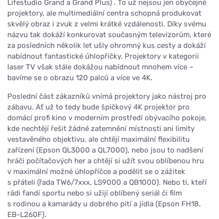
Lifestudio Grand a Grand Plus) . To už nejsou jen obyčejné
projektory, ale multimediální centra schopná produkovat
skvělý obraz i zvuk z velmi krátké vzdálenosti. Díky svému
názvu tak dokáží konkurovat současným televizorům, které
za posledních několik let ušly ohromný kus cesty a dokáží
nabídnout fantastické úhlopříčky. Projektory v kategorii
laser TV však stále dokážou nabídnout mnohem více –
bavíme se o obrazu 120 palců a více ve 4K.
Poslední část zákazníků vnímá projektory jako nástroj pro
zábavu. Ať už to tedy bude špičkový 4K projektor pro
domácí profi kino v moderním prostředí obývacího pokoje,
kde nechtějí řešit žádné zatemnění místnosti ani limity
vestavěného objektivu, ale chtějí maximální flexibilitu
zařízení (Epson QL3000 a QL7000), nebo jsou to nadšení
hráči počítačových her a chtějí si užít svou oblíbenou hru
v maximální možné úhlopříčce a podělit se o zážitek
s přáteli (řada TW6/7xxx, LS9000 a QB1000). Nebo ti, kteří
rádi fandí sportu nebo si užijí oblíbený seriál či film
s rodinou a kamarády u dobrého pití a jídla (Epson FH18,
EB-L260F).