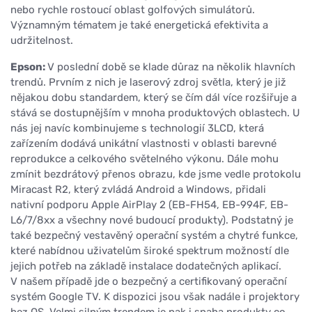
nebo rychle rostoucí oblast golfových simulátorů.
Významným tématem je také energetická efektivita a
udržitelnost.
Epson:
V poslední době se klade důraz na několik hlavních
trendů. Prvním z nich je laserový zdroj světla, který je již
nějakou dobu standardem, který se čím dál více rozšiřuje a
stává se dostupnějším v mnoha produktových oblastech. U
nás jej navíc kombinujeme s technologií 3LCD, která
zařízením dodává unikátní vlastnosti v oblasti barevné
reprodukce a celkového světelného výkonu. Dále mohu
zmínit bezdrátový přenos obrazu, kde jsme vedle protokolu
Miracast R2, který zvládá Android a Windows, přidali
nativní podporu Apple AirPlay 2 (EB-FH54, EB-994F, EB-
L6/7/8xx a všechny nové budoucí produkty). Podstatný je
také bezpečný vestavěný operační systém a chytré funkce,
které nabídnou uživatelům široké spektrum možností dle
jejich potřeb na základě instalace dodatečných aplikací.
V našem případě jde o bezpečný a certifikovaný operační
systém Google TV. K dispozici jsou však nadále i projektory