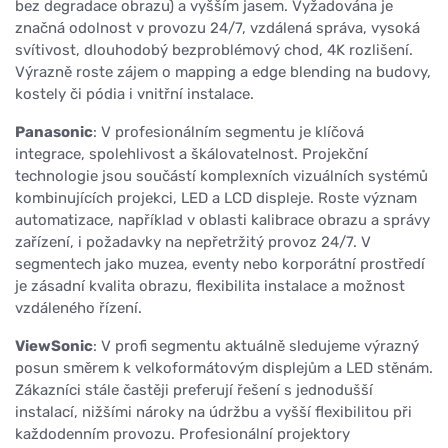
bez degradace obrazu) a vyšším jasem. Vyžadována je
značná odolnost v provozu 24/7, vzdálená správa, vysoká
svítivost, dlouhodobý bezproblémový chod, 4K rozlišení.
Výrazně roste zájem o mapping a edge blending na budovy,
kostely či pódia i vnitřní instalace.
Panasonic
: V profesionálním segmentu je klíčová
integrace, spolehlivost a škálovatelnost. Projekční
technologie jsou součástí komplexních vizuálních systémů
kombinujících projekci, LED a LCD displeje. Roste význam
automatizace, například v oblasti kalibrace obrazu a správy
zařízení, i požadavky na nepřetržitý provoz 24/7. V
segmentech jako muzea, eventy nebo korporátní prostředí
je zásadní kvalita obrazu, flexibilita instalace a možnost
vzdáleného řízení.
ViewSonic
: V profi segmentu aktuálně sledujeme výrazný
posun směrem k velkoformátovým displejům a LED stěnám.
Zákazníci stále častěji preferují řešení s jednodušší
instalací, nižšími nároky na údržbu a vyšší flexibilitou při
každodenním provozu. Profesionální projektory