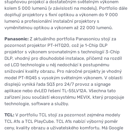
stupňovou projekcí a dostatečným světelným výkonem
kolem 5 000 lumenů (v závislosti na modelu). Portfolio dále
doplňují projektory s fixní optikou a výkonem do 9 000
lumenů a profesionální instalační projektory s
vyměnitelnou optikou a výkonem až 22 000 lumenů.
Panasonic:
Z aktuálního portfolia Panasonicu stojí za
pozornost projektor PT-HTQ20, což je 1-Chip DLP
projektor s výkonem srovnatelným s technologií 3-Chip
DLP, vhodný pro dlouhodobé instalace, přičemž na rozdíl
od LCD technologie u něj nedochází k postupnému
snižování kvality obrazu. Pro náročné projekty je vhodný
model PT-RQ45 s vysokým světelným výkonem. V oblasti
displejů vyniká řada SQ3 pro 24/7 provoz a signage
aplikace nebo dvLED řešení TL-55LV12A. Všechna tato
zařízení jsou součástí ekosystému MEVIX, který propojuje
technologie, software a služby.
TCL:
V portfoliu TCL stojí za pozornost zejména modely
TCL A1s a TCL PlayCube. TCL A1s nabízí výborný poměr
ceny, kvality obrazu a uživatelského komfortu. Má Google