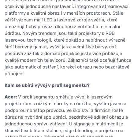
očekávají jednoduché nastavení, integrované streamovací
platformy a kvalitní obraz i v menších prostorech. Stále
větší význam mají LED a laserové zdroje světla, které
umožňují tichý provoz, dlouhou životnost a minimální
údržbu. Novým trendem jsou také projektory s RGB
laserovou technologií, které dokážou nabídnout výrazně
širší barevný gamut, vyšší jas a velmi živé barvy, což
posouvá zážitek z domácí projekce ještě více přibližuje
kvalitě moderních televizorů. Zákazníci také oceňují funkce
jako automatické ostření, korekci obrazu nebo bezdrátové
připojení.
Kam se ubírá vývoj v profi segmentu?
Acer:
V profi segmentu směřuje vývoj k laserovým
projektorům s nízkými nároky na údržbu, vyšším jasem a
podporou nonstop provozu. Ve školství a firmách roste
důraz na hybridní spolupráci, bezdrátové sdílení obrazu a
jednoduchou správu zařízení. U signage a multimédií je
klíčová flexibilita instalace, edge blending a projekce na