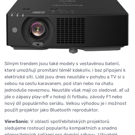
Silným trendem jsou také modely s vestavěnou baterií,
které umožňují promítání téměř kdekoliv, i bez připojení k
elektrické síti. Lidé jsou dnes neustále v pohybu a TV si s
sebou na cestu karavanem, pod stan nebo na chatu
jednoduše nevezmou. Neustále však mají co sledovat, ať už
jde o zápasy play-off v hokeji či fotbalu, závody F1 nebo
nový díl populárního seriálu. Velkou výhodou je i možnost
použít projektor jako Bluetooth reproduktor.
ViewSonic
: V oblasti spotřebitelských projektorů
sledujeme rostoucí popularitu kompaktních a snadno
přenositelných zařízení pro domácí zábavu. Uživatelé