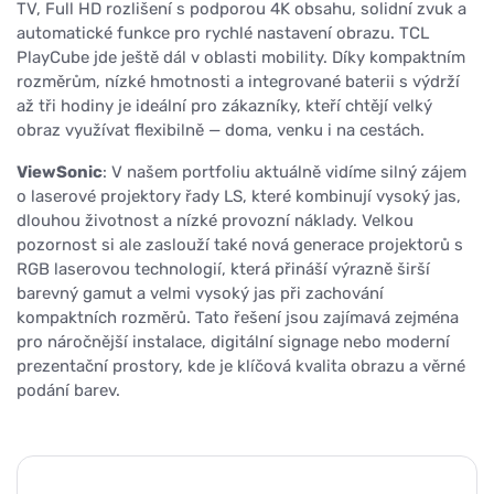
TV, Full HD rozlišení s podporou 4K obsahu, solidní zvuk a
automatické funkce pro rychlé nastavení obrazu. TCL
PlayCube jde ještě dál v oblasti mobility. Díky kompaktním
rozměrům, nízké hmotnosti a integrované baterii s výdrží
až tři hodiny je ideální pro zákazníky, kteří chtějí velký
obraz využívat flexibilně — doma, venku i na cestách.
ViewSonic
: V našem portfoliu aktuálně vidíme silný zájem
o laserové projektory řady LS, které kombinují vysoký jas,
dlouhou životnost a nízké provozní náklady. Velkou
pozornost si ale zaslouží také nová generace projektorů s
RGB laserovou technologií, která přináší výrazně širší
barevný gamut a velmi vysoký jas při zachování
kompaktních rozměrů. Tato řešení jsou zajímavá zejména
pro náročnější instalace, digitální signage nebo moderní
prezentační prostory, kde je klíčová kvalita obrazu a věrné
podání barev.