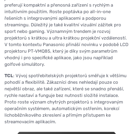
preferují kompaktní a přenosná zařízení s rychlým a
intuitivním použitím. Roste poptávka po all-in-one
řešeních s integrovanými aplikacemi a podporou
streamingu. Důležitý je také kvalitní vizuální zážitek pro
sport nebo gaming. Významným trendem je rozvoj
projektorů s krátkou a ultra krátkou projekční vzdáleností.
V tomto kontextu Panasonic přináší novinku v podobě LCD
projektoru PT-VMQ85, který je díky svým parametrům
vhodný i pro specifické aplikace, jako jsou například
golfové simulátory.
TCL
: Vývoj spotřebitelských projektorů směřuje k většímu
pohodlí a flexibilitě. Zákazníci dnes nehledají pouze co
největší obraz, ale také zařízení, které se snadno přenáší,
rychle nastaví a funguje bez nutnosti složité instalace.
Proto roste význam chytrých projektorů s integrovaným
operačním systémem, automatickým ostřením, korekcí
lichoběžníkového zkreslení a přímým přístupem ke
streamovacím aplikacím.