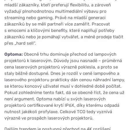
mladší zákazníky, kteří preferují flexibilitu, a zároveň
vyžadují plnohodnotnou multimediální výbavu pro
streaming nebo gaming. Právě na mladší generaci
zákazníků by se měli partneři více zaměřit. Pracovat
s emocemi a klíčovými benefity, které naplňují potřeby
zákazníků nebo je pomáhají vytvářet, a méně prodeje tlačit
přes „hard sell“.
Optoma:
Obecně trhu dominuje přechod od lampových
projektorů k laserovým. Důvody jsou nasnadě – průměrná
cena laserových projektorů výrazně poklesla, a proto se
staly běžně dostupné. Dnes je rozdíl v ceně lampového a
laserového projektoru prakticky dán cenou náhradní lampy,
se kterou koncový uživatel musí v dohledné době počítat.
Pokud zohledníme tento fakt, dá se obecně říct, že cena už
není argument. Optoma nabízí u svých laserových
projektorů certifikované krytí IP6X, díky kterému odpadá
nutnost jakékoli profylaxe. Celkové TCO tedy vyznívá
výrazně ve prospěch laserových projektorů.
Dalším trendem je postupný přechod na 4K rozlišení.