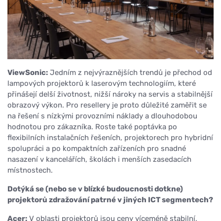
ViewSonic:
Jedním z nejvýraznějších trendů je přechod od
lampových projektorů k laserovým technologiím, které
přinášejí delší životnost, nižší nároky na servis a stabilnější
obrazový výkon. Pro resellery je proto důležité zaměřit se
na řešení s nízkými provozními náklady a dlouhodobou
hodnotou pro zákazníka. Roste také poptávka po
flexibilních instalačních řešeních, projektorech pro hybridní
spolupráci a po kompaktních zařízeních pro snadné
nasazení v kancelářích, školách i menších zasedacích
místnostech.
Dotýká se (nebo se v blízké budoucnosti dotkne)
projektorů zdražování patrné v jiných ICT segmentech?
Acer:
V oblasti projektorů jsou ceny víceméně stabilní,