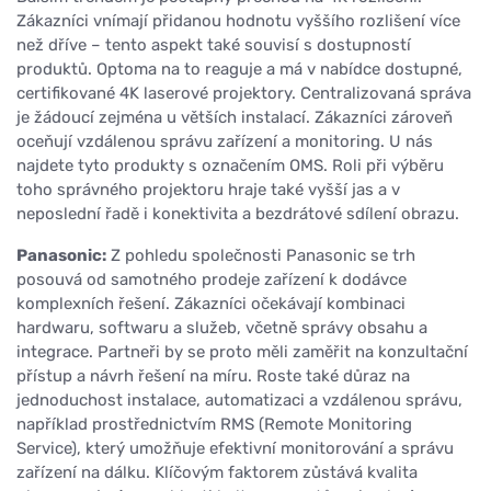
Zákazníci vnímají přidanou hodnotu vyššího rozlišení více
než dříve – tento aspekt také souvisí s dostupností
produktů. Optoma na to reaguje a má v nabídce dostupné,
certifikované 4K laserové projektory. Centralizovaná správa
je žádoucí zejména u větších instalací. Zákazníci zároveň
oceňují vzdálenou správu zařízení a monitoring. U nás
najdete tyto produkty s označením OMS. Roli při výběru
toho správného projektoru hraje také vyšší jas a v
neposlední řadě i konektivita a bezdrátové sdílení obrazu.
Panasonic:
Z pohledu společnosti Panasonic se trh
posouvá od samotného prodeje zařízení k dodávce
komplexních řešení. Zákazníci očekávají kombinaci
hardwaru, softwaru a služeb, včetně správy obsahu a
integrace. Partneři by se proto měli zaměřit na konzultační
přístup a návrh řešení na míru. Roste také důraz na
jednoduchost instalace, automatizaci a vzdálenou správu,
například prostřednictvím RMS (Remote Monitoring
Service), který umožňuje efektivní monitorování a správu
zařízení na dálku. Klíčovým faktorem zůstává kvalita