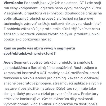
ViewSonic:
Podobně jako v jiných oblastech ICT i zde hrají
roli ceny komponent, logistika nebo vývoj měnových kurzů.
V segmentu projektorů však výrobci dlouhodobě pracují na
optimalizaci výrobních procesů a přechod na laserové
technologie zároveň snižuje celkové náklady na vlastnictví.
Z pohledu zákazníků je proto stále důležitější vnímat cenu
zařízení v kontextu celého životního cyklu produktu, nikoli
pouze jako pořizovací náklad.
Kam se podle vás ubírá vývoj v segmentu
spotřebitelských projektorů?
Acer:
Segment spotřebitelských projektorů směřuje k
jednoduššímu a flexibilnějšímu používání. Roste zájem o
kompaktní laserové a UST modely se 4K rozlišením, smart
funkcemi a nízkou latencí pro gaming. Zákazníci očekávají
snadné bezdrátové připojení, streamovací aplikace a rychlé
nastavení bez složité instalace. Důležitou roli hraje také
design, tichý provoz a nízké provozní náklady. Projektory
stále více konkurují velkým televizorům díky možnosti
vytvořit domácí kino s velkou úhlopříčkou za dostupnější