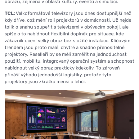
obrazu, zejména v oblasti kultury, eventů a simulací.
TCL:
Velkoformátové televizory jsou dnes dostupnější než
kdy dříve, což mění roli projektorů v domácnosti. Už nejde
tolik o snahu soupeřit s televizemi v obývacím pokoji, ale
spíše o to nabídnout flexibilní doplněk pro situace, kde
zákazník ocení velký obraz bez složité instalace. Klíčovým
trendem jsou proto malé, chytré a snadno přenositelné
projektory. Reselleři by se měli zaměřit na jednoduchost
použití, mobilitu, integrovaný operační systém a schopnost
nabídnout velký obraz prakticky kdekoliv. To zároveň
přináší výhodu jednodušší logistiky, protože tyto
projektory jsou zkrátka menší a lehčí.