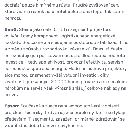
dochází pouze k mírnému růstu. Prudké zvyšování cen,
které vidíme například u notebooků a desktopů, tak zatím
nehrozí.
BenQ:
Stejně jako celý ICT trh i segment projektorů
ovlivňují ceny komponent, logistika nebo energetické
náklady. Současně ale sledujeme postupnou stabilizaci trhu
a změnu způsobu rozhodování zákazníků. Dnes už často
nerozhoduje jen pořizovací cena, ale dlouhodobá hodnota
investice – tedy spolehlivost, provozní efektivita, servisní
náročnost a spotřeba energie. Moderní laserové projektory
sice mohou znamenat vyšší vstupní investici, díky
životnosti přesahující 20 000 hodin provozu a minimálním
nárokům na servis však výrazně snižují celkové náklady na
provoz.
Epson:
Současná situace není jednoduchá ani v oblasti
projekční techniky. I když nejsme problémy, které se týkají
především IT segmentu, zasaženi primárně, zdražování se
v dohledné době bohužel nevyhneme.