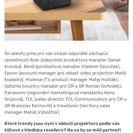
Do ankety jsme pro vás získali odpovědi zástupců
společností Acer (odpovídal produktový manažer Daniel
Kronika), BenQ (produktový manažer Vladimír Dzuriček),
Epson (account manager pro oblast video projection Matěj
Kopecký), Hisense (TV product manager Matej Hušták),
Optoma (country manažer pro ČR a SR Roman Ochodek),
Panasonic (regionální marketingová manažerka Hana
Grůzová), TCL (sales director TCL Communication pro ČR a
SR Branislav Kyrinovič) a ViewSonic (territory sales
manager Matúš Výbošťok).
Které trendy jsou nyní v oblasti projektorů podle vás
klíčové z hlediska resellerů? Na co by se měli partneři