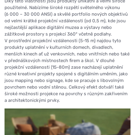
Díky této vlastnosti jsou produkty unikátní a velmi široce
použitelné. Nabízíme široké rozpětí světelného výkonu
(6 000 – 30 000 ANSI) a skvělé portfolio nových objektivů
od velmi krátké projekční vzdálenosti (od 0,5 m), kde jsou
nejčastější aplikace digitální muzea a výstavy nebo
zážitkové prostory s projekcí 360° včetně podlahy.
V prostřední projekční vzdálenosti (5-15 m) najdou tyto
produkty uplatnění v kulturních domech, divadlech,
menších kinech ať už venkovních, nebo vnitřních nebo také
v přednáškových místnostech firem a škol. V dlouhé
projekční vzdálenosti (15-80m) zase nacházejí uplatnění
různé kreativní projekty spojené s digitálním uměním, jako
jsou mapping nebo signage, kde se pracuje s libovolným
povrchem nebo vodní stěnou. Celkový efekt dotváří také
široké možnosti projekce na povrchy s různým zakřivením
a architektonickými prvky.