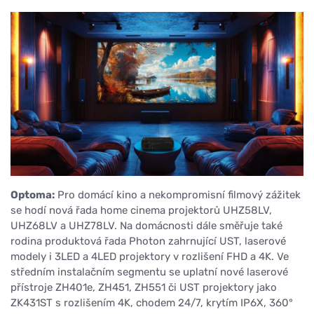
Optoma:
Pro domácí kino a nekompromisní filmový zážitek
se hodí nová řada home cinema projektorů UHZ58LV,
UHZ68LV a UHZ78LV. Na domácnosti dále směřuje také
rodina produktová řada Photon zahrnující UST, laserové
modely i 3LED a 4LED projektory v rozlišení FHD a 4K. Ve
středním instalačním segmentu se uplatní nové laserové
přístroje ZH401e, ZH451, ZH551 či UST projektory jako
ZK431ST s rozlišením 4K, chodem 24/7, krytím IP6X, 360°