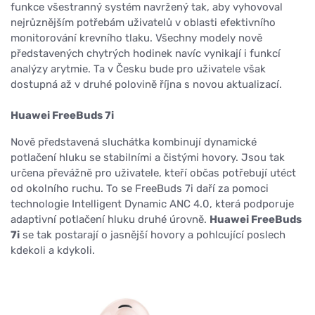
funkce všestranný systém navržený tak, aby vyhovoval
nejrůznějším potřebám uživatelů v oblasti efektivního
monitorování krevního tlaku. Všechny modely nově
představených chytrých hodinek navíc vynikají i funkcí
analýzy arytmie. Ta v Česku bude pro uživatele však
dostupná až v druhé polovině října s novou aktualizací.
Huawei FreeBuds 7i
Nově představená sluchátka kombinují dynamické
potlačení hluku se stabilními a čistými hovory. Jsou tak
určena převážně pro uživatele, kteří občas potřebují utéct
od okolního ruchu. To se FreeBuds 7i daří za pomoci
technologie Intelligent Dynamic ANC 4.0, která podporuje
adaptivní potlačení hluku druhé úrovně.
Huawei FreeBuds
7i
se tak postarají o jasnější hovory a pohlcující poslech
kdekoli a kdykoli.