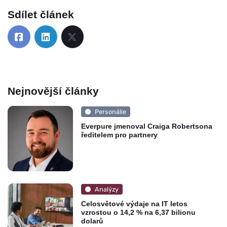
Sdílet článek
Nejnovější články
Personálie
Everpure jmenoval Craiga Robertsona
ředitelem pro partnery
Analýzy
Celosvětové výdaje na IT letos
vzrostou o 14,2 % na 6,37 bilionu
dolarů