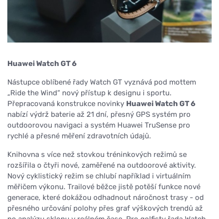
Huawei Watch GT 6
Nástupce oblíbené řady Watch GT vyznává pod mottem
„Ride the Wind“ nový přístup k designu i sportu.
Přepracovaná konstrukce novinky
Huawei Watch GT 6
nabízí výdrž baterie až 21 dní, přesný GPS systém pro
outdoorovou navigaci a systém Huawei TruSense pro
rychlé a přesné měření zdravotních údajů.
Knihovna s více než stovkou tréninkových režimů se
rozšířila o čtyři nové, zaměřené na outdoorové aktivity.
Nový cyklistický režim se chlubí například i virtuálním
měřičem výkonu. Trailové běžce jistě potěší funkce nové
generace, které dokážou odhadnout náročnost trasy - od
přesného určování polohy přes graf výškových trendů až