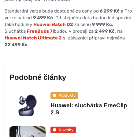
Standardní verze bude dostupná za ceny od
6 299 Kč
a Pro
verze pak od
9 499 Kč
. Od stejného data budou k dispozici
také hodinky
Huawei Watch D2
za cenu
9 999 Kč.
Sluchátka
FreeBuds 7i
budou v prodeji za
2 499 Kč
. Na
Huawei Watch Ultimate 2
si zákazníci připraví nejména
22 499 Kč
.
Podobné články
Produkty
Huawei: sluchátka FreeClip
2 S
Novinky