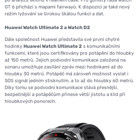
po analýzu sklonu v reálném čase. Pro golfisty řada Watch
GT 6 přichází s mapami fairwayů. K dispozici je také nový
režim lyžování se širokou škálou funkcí a dat.
Huawei Watch Ultimate 2 a Watch D2
Dále společnost Huawei představila své první chytré
hodinky
Huawei Watch Ultimate 2
s komunikačními
funkcemi, které jsou certifikovány pro potápění do hloubky
až 150 metrů. Jejich podvodní komunikace založená na
sonaru umožňuje zasílání zpráv mezi hodinkami až do
hloubky 30 metrů. Potápěč má zároveň možnost vyslat i
SOS signál jedním stisknutím, a to až do hloubky 60 metrů.
Díky tomu se podvodní komunikace stává přesnější,
bezpečnější a potápěčům přinese větší jistotu a klid při
hloubkových ponorech.