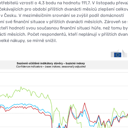
třebitelů vzrostl o 4,3 bodu na hodnotu 111,7. V listopadu převa
čekávajících pro období příštích dvanácti měsíců zlepšení celko
v Česku. V meziměsíčním srovnání se zvýšil podíl domácností
ní své finanční situace v příštích dvanácti měsících. Zároveň se 
kteří hodnotí svou současnou finanční situaci hůře, než tomu by
cti měsících. Počet respondentů, kteří neplánují v příštích dvan
elké nákupy, se mírně snížil.