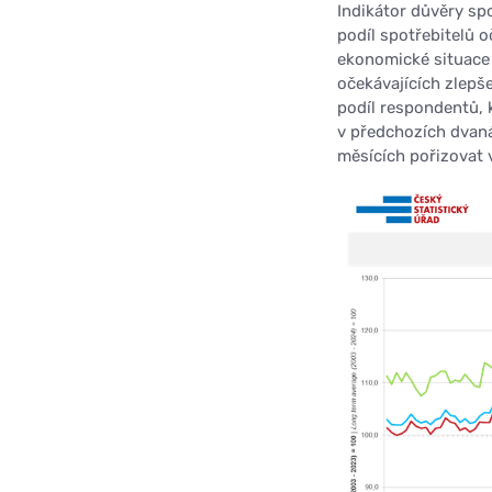
Indikátor důvěry spo
podíl spotřebitelů o
ekonomické situace 
očekávajících zlepše
podíl respondentů, 
v předchozích dvaná
měsících pořizovat v