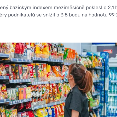
ený bazickým indexem meziměsíčně poklesl o 2,1 b
ěry podnikatelů se snížil o 3,5 bodu na hodnotu 99,9