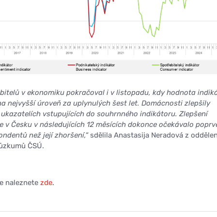
bitelů v ekonomiku pokračoval i v listopadu, kdy hodnota indik
a nejvyšší úroveň za uplynulých šest let. Domácnosti zlepšily
ukazatelích vstupujících do souhrnného indikátoru. Zlepšení
e v Česku v následujících 12 měsících dokonce očekávalo poprv
ondentů než její zhoršení,“
sdělila Anastasija Neradová z oddělen
růzkumů ČSÚ.
ce naleznete
zde
.