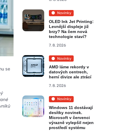
Novinky
OLED Ink Jet Printing:
Levnější displeje již
brzy? Na čem nová
technologie staví?
7. 8. 2026
Novinky
AMD láme rekordy v
mu se
datových centrech,
herní divize ale ztrácí
7. 8. 2026
bý
Novinky
vané
vníků
Windows 11 dostávají
desítky novinek.
Microsoft v červenci
výrazně vylepšil nejen
prostředí systému