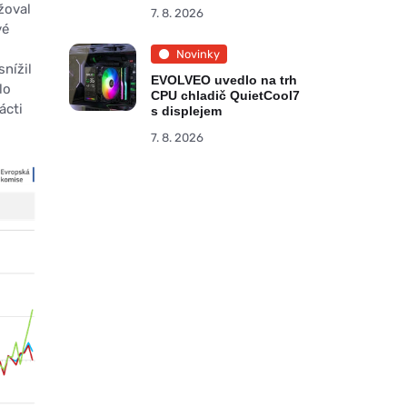
žoval
7. 8. 2026
vé
Novinky
snížil
EVOLVEO uvedlo na trh
lo
CPU chladič QuietCool7
ácti
s displejem
7. 8. 2026