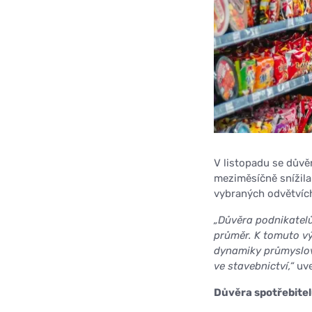
V listopadu se důvě
meziměsíčně snížila 
vybraných odvětvích
„Důvěra podnikatelů
průměr. K tomuto v
dynamiky průmyslov
ve stavebnictví,“
uve
Důvěra spotřebitel