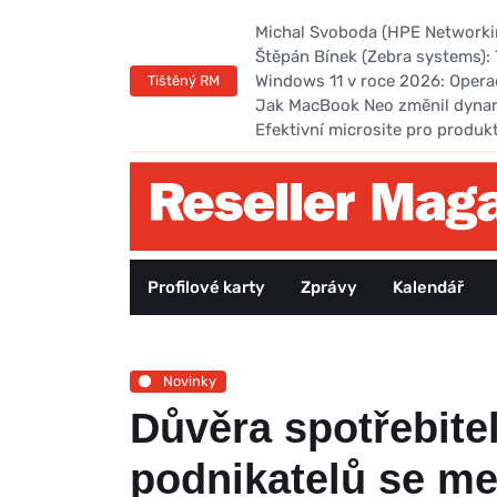
Michal Svoboda (HPE Networking
Štěpán Bínek (Zebra systems): 
Windows 11 v roce 2026: Opera
Tištěný RM
Jak MacBook Neo změnil dyna
Efektivní microsite pro produk
Profilové karty
Zprávy
Kalendář
Novinky
Důvěra spotřebite
podnikatelů se me