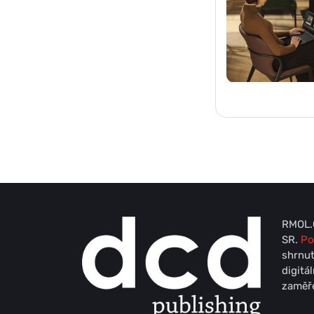
RMOL.C
SR.
Po
shrnut
digitá
zaměře