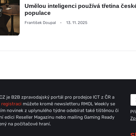
Umělou inteligenci používá třetina česk
populace
František Doupal
13. 11. 2025
Z je B2B zpravodajský portál pro prodejce ICT z ČR a
 registraci
můžete kromě newsletteru RMOL Weekly se
ím novinek z uplynulého týdne odebírat také tištěnou či
Př
lní edici Reseller Magazinu nebo mailing Gaming Ready
Zp
ný na počítačové hraní.
S