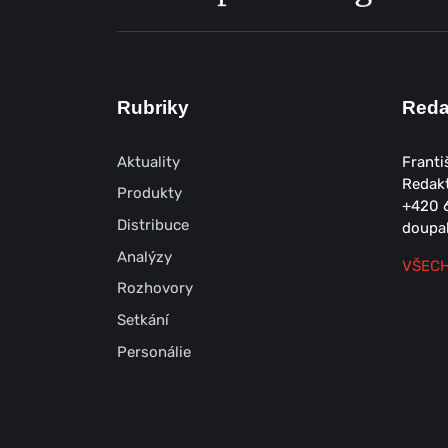
Rubriky
Red
Aktuality
Franti
Redak
Produkty
+420 
Distribuce
doupa
Analýzy
VŠECH
Rozhovory
Setkání
Personálie