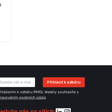
é
Přihlásit k odběru
ihlášením k odběru RMOL Weekly souhlasíte s
racováním osobních údajů
ledujte nás na sítích: