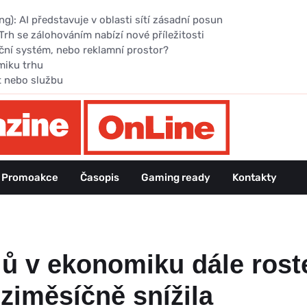
): AI představuje v oblasti sítí zásadní posun
Trh se zálohováním nabízí nové příležitosti
ční systém, nebo reklamní prostor?
miku trhu
t nebo službu
Promoakce
Časopis
Gaming ready
Kontakty
lů v ekonomiku dále rost
ziměsíčně snížila