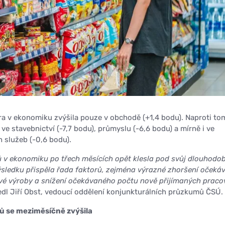
ra v ekonomiku zvýšila pouze v obchodě (+1,4 bodu). Naproti to
ve stavebnictví (-7,7 bodu), průmyslu (-6,6 bodu) a mírně i ve
 služeb (-0,6 bodu).
 v ekonomiku po třech měsících opět klesla pod svůj dlouhodo
ýsledku přispěla řada faktorů, zejména výrazné zhoršení očeká
é výroby a snížení očekávaného počtu nově přijímaných praco
dl Jiří Obst, vedoucí oddělení konjunkturálních průzkumů ČSÚ.
ů se meziměsíčně zvýšila