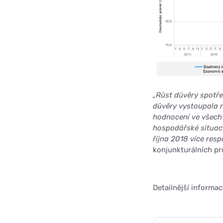
„Růst důvěry spotře
důvěry vystoupala n
hodnocení ve všech 
hospodářské situac
října 2018 více resp
konjunkturálních p
Detailnější informa