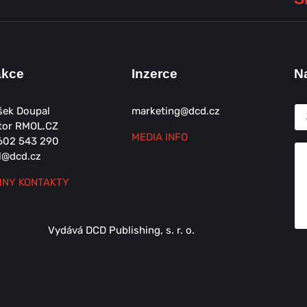
akce
Inzerce
N
šek Doupal
marketing@dcd.cz
tor RMOL.CZ
MEDIA INFO
602 543 290
l@dcd.cz
NY KONTAKTY
Vydává DCD Publishing, s. r. o.