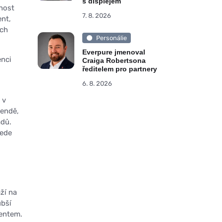
s displejem
čnost
7. 8. 2026
nt,
ách
Personálie
Everpure jmenoval
enci
Craiga Robertsona
ředitelem pro partnery
6. 8. 2026
 v
gendě,
adů.
vede
ží na
ubší
mentem.