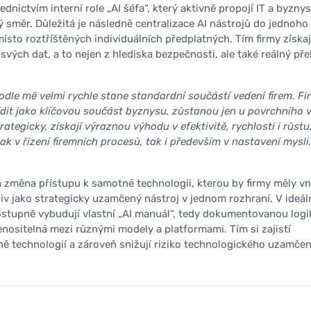
ednictvím interní role „AI šéfa“, který aktivně propojí IT a byznys
ý směr. Důležitá je následně centralizace AI nástrojů do jednoho
ísto roztříštěných individuálních předplatných. Tím firmy získají
vých dat, a to nejen z hlediska bezpečnosti, ale také reálný pře
odle mě velmi rychle stane standardní součástí vedení firem. Fi
ídit jako klíčovou součást byznysu, zůstanou jen u povrchního v
trategicky, získají výraznou výhodu v efektivitě, rychlosti i růstu
jak v řízení firemních procesů, tak i především v nastavení mysli,
ná změna přístupu k samotné technologii, kterou by firmy měly v
liv jako strategicky uzamčený nástroj v jednom rozhraní. V ideá
ostupně vybudují vlastní „AI manuál“, tedy dokumentovanou logi
enositelná mezi různými modely a platformami. Tím si zajistí
ně technologií a zároveň snižují riziko technologického uzamčen