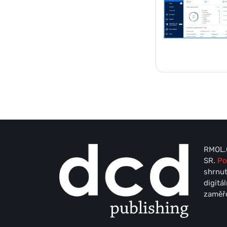
RMOL.C
SR.
Po
shrnut
digitá
zaměře