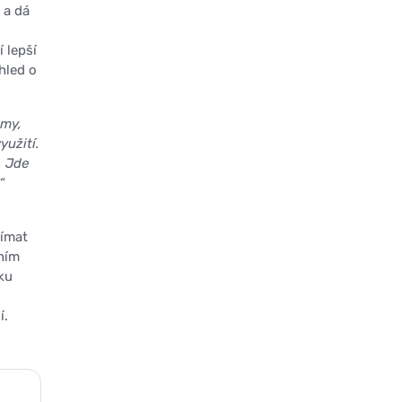
 a dá
 lepší
hled o
rmy,
yužití.
. Jde
“
nímat
lním
ku
í.