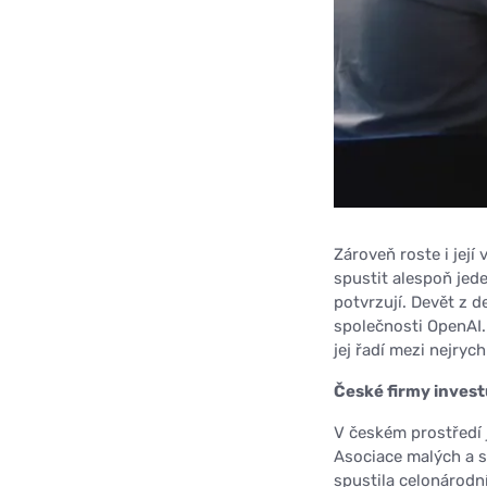
Zároveň roste i jej
spustit alespoň jede
potvrzují. Devět z d
společnosti OpenAI.
jej řadí mezi nejryc
České firmy invest
V českém prostředí 
Asociace malých a s
spustila celonárodn