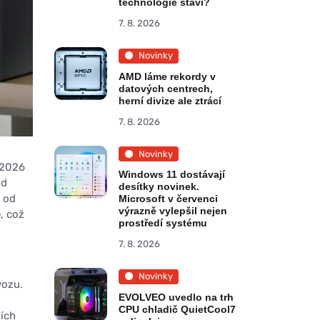
technologie staví?
7. 8. 2026
Novinky
AMD láme rekordy v
datových centrech,
herní divize ale ztrácí
7. 8. 2026
Novinky
 2026
Windows 11 dostávají
nd
desítky novinek.
e od
Microsoft v červenci
výrazně vylepšil nejen
, což
prostředí systému
7. 8. 2026
Novinky
vozu.
EVOLVEO uvedlo na trh
CPU chladič QuietCool7
ších