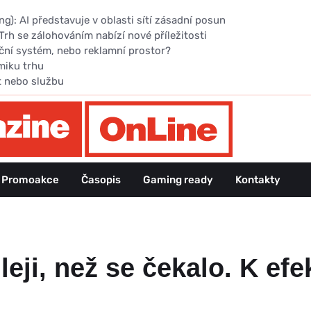
): AI představuje v oblasti sítí zásadní posun
Trh se zálohováním nabízí nové příležitosti
ční systém, nebo reklamní prostor?
miku trhu
t nebo službu
Promoakce
Časopis
Gaming ready
Kontakty
hleji, než se čekalo. K e