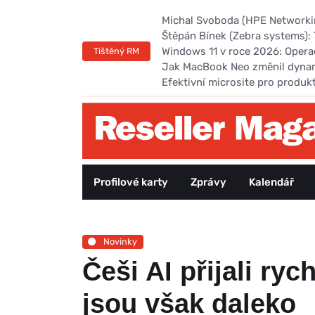
Michal Svoboda (HPE Networking
Štěpán Bínek (Zebra systems): 
Windows 11 v roce 2026: Opera
Tištěný RM
Jak MacBook Neo změnil dyna
Efektivní microsite pro produk
Profilové karty
Zprávy
Kalendář
Novinky
Češi AI přijali ryc
jsou však daleko