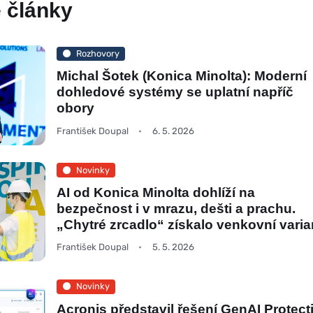
 články
Rozhovory
Michal Šotek (Konica Minolta): Moderní
dohledové systémy se uplatní napříč
obory
František Doupal
6. 5. 2026
Novinky
AI od Konica Minolta dohlíží na
bezpečnost i v mrazu, dešti a prachu.
„Chytré zrcadlo“ získalo venkovní varia
František Doupal
5. 5. 2026
Novinky
Acronis představil řešení GenAI Protect