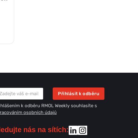
Přihlásit k odběru
ihlášením k odběru RMOL Weekly souhlasíte s
racováním osobních údajů
ledujte nás na sítích: