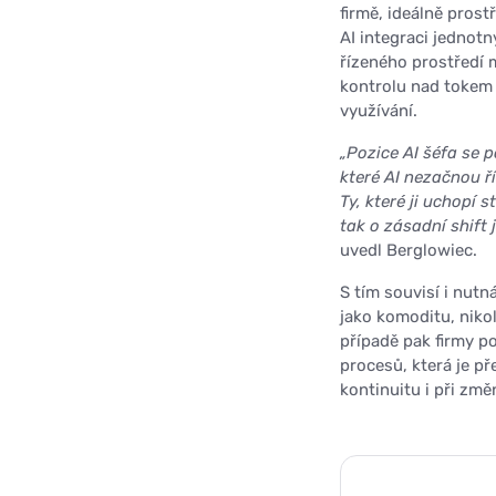
firmě, ideálně prostř
AI integraci jednotn
řízeného prostředí m
kontrolu nad tokem s
využívání.
„Pozice AI šéfa se p
které AI nezačnou ř
Ty, které ji uchopí s
tak o zásadní shift 
uvedl Berglowiec.
S tím souvisí i nut
jako komoditu, niko
případě pak firmy p
procesů, která je př
kontinuitu i při změ