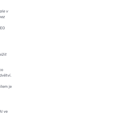
ale v
bez
CEO
ížit
co
dvětví.
ílem je
I ve