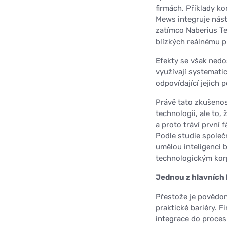
firmách. Příklady ko
Mews integruje nást
zatímco Naberius Te
blízkých reálnému 
Efekty se však nedos
využívají systemati
odpovídající jejich 
Právě tato zkušenos
technologii, ale to,
a proto tráví první
Podle studie společ
umělou inteligenci 
technologickým kor
Jednou z hlavních 
Přestože je povědom
praktické bariéry. F
integrace do proces