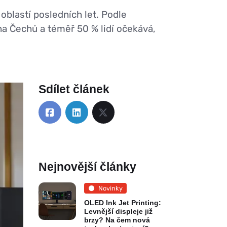
oblastí posledních let. Podle
a Čechů a téměř 50 % lidí očekává,
Sdílet článek
Nejnovější články
Novinky
OLED Ink Jet Printing:
Levnější displeje již
brzy? Na čem nová