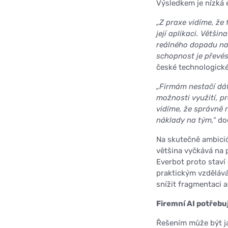
Výsledkem je nízká e
„Z praxe vidíme, že 
její aplikaci. Větši
reálného dopadu na 
schopnost je převés
české technologické
„Firmám nestačí dát
možnosti využití, p
vidíme, že správně 
náklady na tým,“
dod
Na skutečně ambició
většina vyčkává na 
Everbot proto staví 
praktickým vzdělává
snížit fragmentaci a
Firemní AI potřebu
Řešením může být j