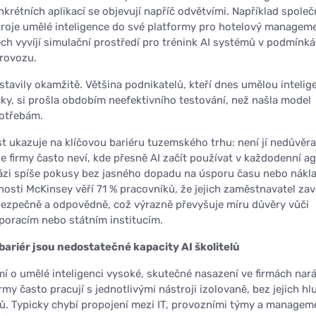
nkrétních aplikací se objevují napříč odvětvími. Například spole
roje umělé inteligence do své platformy pro hotelový manageme
ch vyvíjí simulační prostředí pro trénink AI systémů v podmínk
provozu.
tavily okamžitě. Většina podnikatelů, kteří dnes umělou intelig
cky, si prošla obdobím neefektivního testování, než našla model
potřebám.
t ukazuje na klíčovou bariéru tuzemského trhu: není jí nedůvěra
 že firmy často neví, kde přesně AI začít používat v každodenní a
 fázi spíše pokusy bez jasného dopadu na úsporu času nebo nákl
nosti McKinsey věří 71 % pracovníků, že jejich zaměstnavatel za
bezpečně a odpovědně, což výrazně převyšuje míru důvěry vůči
poracím nebo státním institucím.
bariér jsou nedostatečné kapacity AI školitelů
í o umělé inteligenci vysoké, skutečné nasazení ve firmách nará
irmy často pracují s jednotlivými nástroji izolovaně, bez jejich hl
ů. Typicky chybí propojení mezi IT, provozními týmy a manage