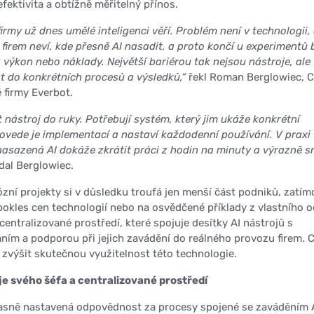
fektivita a obtížně měřitelný přínos.
firmy už dnes umělé inteligenci věří. Problém není v technologii, 
na firem neví, kde přesně AI nasadit, a proto končí u experimentů 
výkon nebo náklady. Největší bariérou tak nejsou nástroje, ale
t do konkrétních procesů a výsledků,“
řekl Roman Berglowiec, 
 firmy Everbot.
 nástroj do ruky. Potřebují systém, který jim ukáže konkrétní
rovede je implementací a nastaví každodenní používání. V praxi
nasazená AI dokáže zkrátit práci z hodin na minuty a výrazně sn
al Berglowiec.
zní projekty si v důsledku troufá jen menší část podniků, zatím
pokles cen technologií nebo na osvědčené příklady z vlastního o
centralizované prostředí, které spojuje desítky AI nástrojů s
ním a podporou při jejich zavádění do reálného provozu firem. C
 zvýšit skutečnou využitelnost této technologie.
je svého šéfa a centralizované prostředí
asně nastavená odpovědnost za procesy spojené se zaváděním A