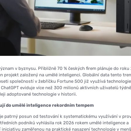
í význam v byznysu. Přibližně 70 % českých firem plánuje do roku
n projekt založený na umělé inteligenci. Globální data tento tre
eseti společností v žebříčku Fortune 500 již využívá technologi
 ChatGPT eviduje více než 300 milionů aktivních uživatelů týdně
hleji adoptované technologie v historii.
ují do umělé inteligence rekordním tempem
je patrný posun od testování k systematickému využívání v pro
tředních podniků vyhlásila rok 2026 rokem umělé inteligence a
í iniciativu zaměřenou na praktické nasazení technologie v men