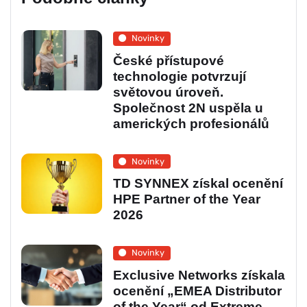
Novinky
České přístupové
technologie potvrzují
světovou úroveň.
Společnost 2N uspěla u
amerických profesionálů
Novinky
TD SYNNEX získal ocenění
HPE Partner of the Year
2026
Novinky
Exclusive Networks získala
ocenění „EMEA Distributor
of the Year“ od Extreme