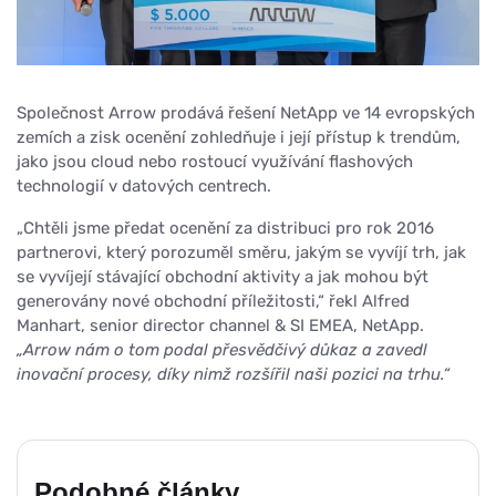
Společnost Arrow prodává řešení NetApp ve 14 evropských
zemích a zisk ocenění zohledňuje i její přístup k trendům,
jako jsou cloud nebo rostoucí využívání flashových
technologií v datových centrech.
„Chtěli jsme předat ocenění za distribuci pro rok 2016
partnerovi, který porozuměl směru, jakým se vyvíjí trh, jak
se vyvíjejí stávající obchodní aktivity a jak mohou být
generovány nové obchodní příležitosti,“ řekl Alfred
Manhart, senior director channel & SI EMEA, NetApp.
„Arrow nám o tom podal přesvědčivý důkaz a zavedl
inovační procesy, díky nimž rozšířil naši pozici na trhu.“
Podobné články