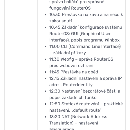
správa balíčků pro správné
fungování RouterOS
10:30
Přestávka na kávu a na něco k
zakousnutí
10:45
Základní konfigurace systému
RouterOS: GUI (Graphical User
Interface), popis programu Winbox
11:00
CLI (Command Line Interface)
– základní příkazy
11:30
Webfig – správa RouterOS
přes webové rozhraní
11:45
Přestávka na oběd
12:15
Základní nastavení a správa IP
adres, RouterIdentity
12:30
Nastavení bezdrátové části a
popis základních funkcí
12:50
Statické routování – praktické
nastavení, „default route“
13:20
NAT (Network Address
Translation) – nastavení
Masquerade