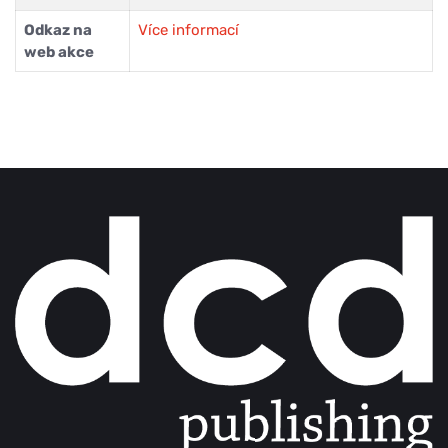
Odkaz na
Více informací
web akce