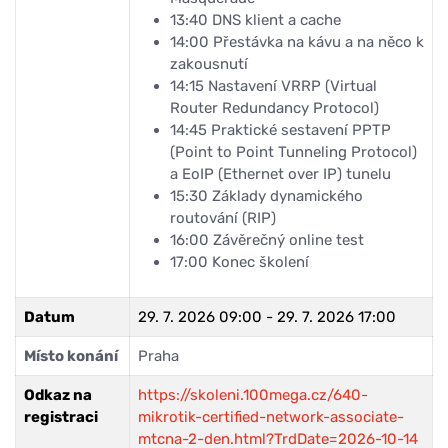
13:40
DNS klient a cache
14:00
Přestávka na kávu a na něco k
zakousnutí
14:15
Nastavení VRRP (Virtual
Router Redundancy Protocol)
14:45
Praktické sestavení PPTP
(Point to Point Tunneling Protocol)
a EoIP (Ethernet over IP) tunelu
15:30
Základy dynamického
routování (RIP)
16:00
Závěrečný online test
17:00
Konec školení
Datum
29. 7. 2026 09:00 - 29. 7. 2026 17:00
Místo konání
Praha
Odkaz na
https://skoleni.100mega.cz/640-
registraci
mikrotik-certified-network-associate-
mtcna-2-den.html?TrdDate=2026-10-14