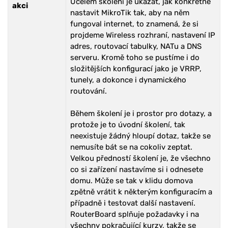
Účelem školení je ukázat, jak konkrétně
akci
nastavit MikroTik tak, aby na něm
fungoval internet, to znamená, že si
projdeme Wireless rozhraní, nastavení IP
adres, routovací tabulky, NATu a DNS
serveru. Kromě toho se pustíme i do
složitějších konfigurací jako je VRRP,
tunely, a dokonce i dynamického
routování.
Během školení je i prostor pro dotazy, a
protože je to úvodní školení, tak
neexistuje žádný hloupí dotaz, takže se
nemusíte bát se na cokoliv zeptat.
Velkou předností školení je, že všechno
co si zařízení nastavíme si i odnesete
domu. Může se tak v klidu domova
zpětně vrátit k některým konfiguracím a
případně i testovat další nastavení.
RouterBoard splňuje požadavky i na
všechny pokračující kurzy, takže se