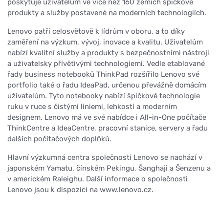
poskytuje uživatelům ve více než 160 zemích špičkové
produkty a služby postavené na moderních technologiích.
Lenovo patří celosvětově k lídrům v oboru, a to díky
zaměření na výzkum, vývoj, inovace a kvalitu. Uživatelům
nabízí kvalitní služby a produkty s bezpečnostními nástroji
a uživatelsky přívětivými technologiemi. Vedle etablované
řady business notebooků ThinkPad rozšířilo Lenovo své
portfolio také o řadu IdeaPad, určenou převážně domácím
uživatelům. Tyto notebooky nabízí špičkové technologie
ruku v ruce s čistými liniemi, lehkostí a moderním
designem. Lenovo má ve své nabídce i All-in-One počítače
ThinkCentre a IdeaCentre, pracovní stanice, servery a řadu
dalších počítačových doplňků.
Hlavní výzkumná centra společnosti Lenovo se nachází v
japonském Yamatu, čínském Pekingu, Šanghaji a Šenzenu a
v americkém Raleighu. Další informace o společnosti
Lenovo jsou k dispozici na www.lenovo.cz.