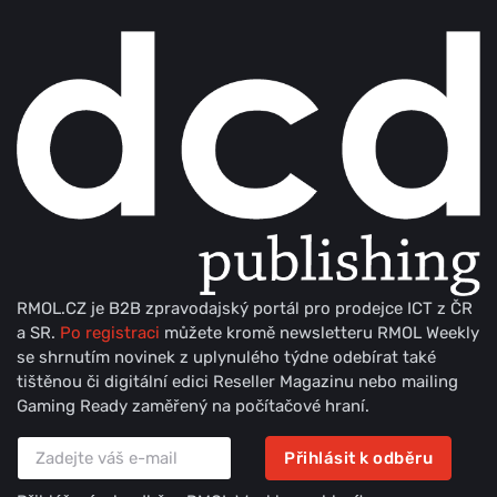
RMOL.CZ je B2B zpravodajský portál pro prodejce ICT z ČR
a SR.
Po registraci
můžete kromě newsletteru RMOL Weekly
se shrnutím novinek z uplynulého týdne odebírat také
tištěnou či digitální edici Reseller Magazinu nebo mailing
Gaming Ready zaměřený na počítačové hraní.
Přihlásit k odběru