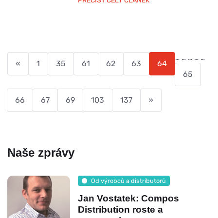
PŘEČÍST CELÝ ČLÁNEK
…
…
…
…
…
«
1
35
61
62
63
64
65
66
67
69
103
137
»
Naše zprávy
Od výrobců a distributorů
Jan Vostatek: Compos
Distribution roste a