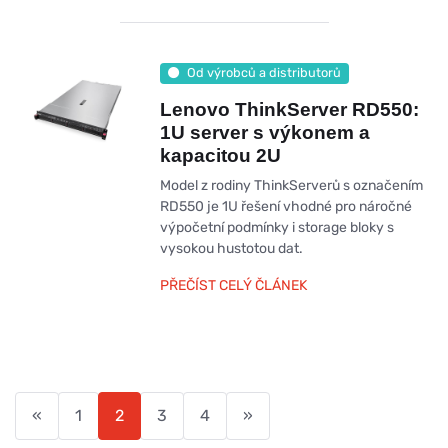
Od výrobců a distributorů
Lenovo ThinkServer RD550:
1U server s výkonem a
kapacitou 2U
Model z rodiny ThinkServerů s označením
RD550 je 1U řešení vhodné pro náročné
výpočetní podmínky i storage bloky s
vysokou hustotou dat.
PŘEČÍST CELÝ ČLÁNEK
«
1
2
3
4
»